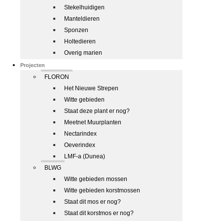
Stekelhuidigen
Manteldieren
Sponzen
Holtedieren
Overig marien
Projecten
FLORON
Het Nieuwe Strepen
Witte gebieden
Staat deze plant er nog?
Meetnet Muurplanten
Nectarindex
Oeverindex
LMF-a (Dunea)
BLWG
Witte gebieden mossen
Witte gebieden korstmossen
Staat dit mos er nog?
Staat dit korstmos er nog?