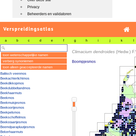
Over deze site
Privacy
Beheerders en validatoren
Verspreidingsatlas
a
b
c
d
e
f
g
h
i
j
k
l
Climacium dendroides
(Hedw.) F
toon wetenschappelijke namen
verberg synoniemen
Boompjesmos
toon alleen geaccepteerde namen
Baltisch veenmos
Beekachterlichtmos
Beekdikkopmos
Beekdubbeltandmos
Beekhaarmuts
Beekmos
Beekmuisjesmos
Beekoortjesmos
Beekpelsmos
Beekschoffelmos
Beekstaartjesmos
Beemdparapluutjesmos
Bekerhaarmuts