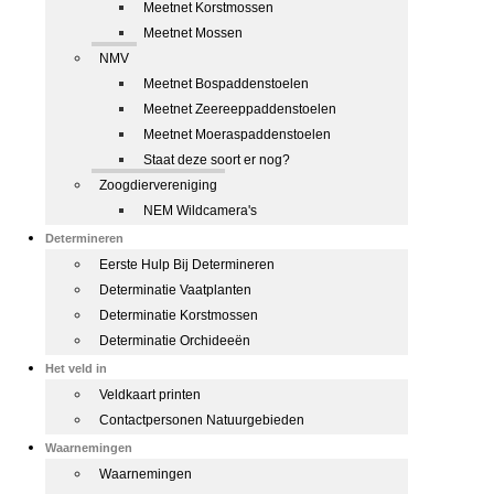
Meetnet Korstmossen
Meetnet Mossen
NMV
Meetnet Bospaddenstoelen
Meetnet Zeereeppaddenstoelen
Meetnet Moeraspaddenstoelen
Staat deze soort er nog?
Zoogdiervereniging
NEM Wildcamera's
Determineren
Eerste Hulp Bij Determineren
Determinatie Vaatplanten
Determinatie Korstmossen
Determinatie Orchideeën
Het veld in
Veldkaart printen
Contactpersonen Natuurgebieden
Waarnemingen
Waarnemingen