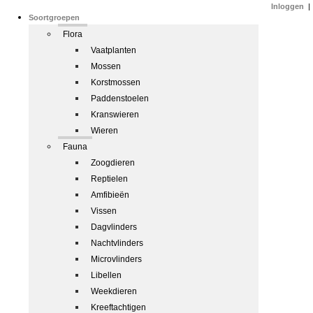
Inloggen
|
Soortgroepen
Flora
Vaatplanten
Mossen
Korstmossen
Paddenstoelen
Kranswieren
Wieren
Fauna
Zoogdieren
Reptielen
Amfibieën
Vissen
Dagvlinders
Nachtvlinders
Microvlinders
Libellen
Weekdieren
Kreeftachtigen