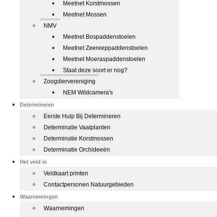
Meetnet Korstmossen
Meetnet Mossen
NMV
Meetnet Bospaddenstoelen
Meetnet Zeereeppaddenstoelen
Meetnet Moeraspaddenstoelen
Staat deze soort er nog?
Zoogdiervereniging
NEM Wildcamera's
Determineren
Eerste Hulp Bij Determineren
Determinatie Vaatplanten
Determinatie Korstmossen
Determinatie Orchideeën
Het veld in
Veldkaart printen
Contactpersonen Natuurgebieden
Waarnemingen
Waarnemingen