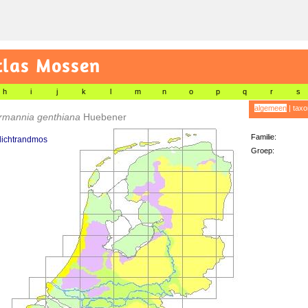
tlas Mossen
h
i
j
k
l
m
n
o
p
q
r
s
algemeen
|
taxo
rmannia genthiana
Huebener
Familie:
lichtrandmos
Groep: