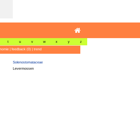
t
u
v
w
x
y
z
nomie
|
feedback (0)
|
trend
Solenostomataceae
Levermossen