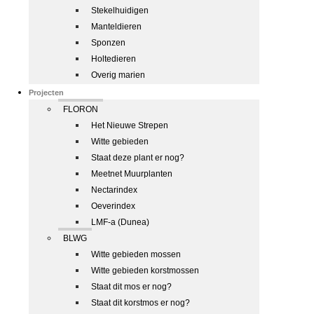
Stekelhuidigen
Manteldieren
Sponzen
Holtedieren
Overig marien
Projecten
FLORON
Het Nieuwe Strepen
Witte gebieden
Staat deze plant er nog?
Meetnet Muurplanten
Nectarindex
Oeverindex
LMF-a (Dunea)
BLWG
Witte gebieden mossen
Witte gebieden korstmossen
Staat dit mos er nog?
Staat dit korstmos er nog?