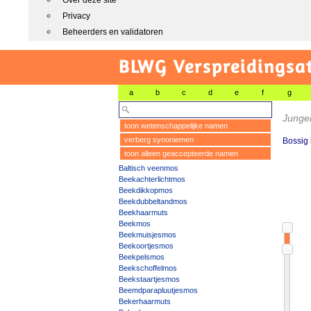
Over deze site
Privacy
Beheerders en validatoren
BLWG Verspreidingsa
a
b
c
d
e
f
g
Junge
toon wetenschappelijke namen
verberg synoniemen
Bossig 
toon alleen geaccepteerde namen
Baltisch veenmos
Beekachterlichtmos
Beekdikkopmos
Beekdubbeltandmos
Beekhaarmuts
Beekmos
Beekmuisjesmos
Beekoortjesmos
Beekpelsmos
Beekschoffelmos
Beekstaartjesmos
Beemdparapluutjesmos
Bekerhaarmuts