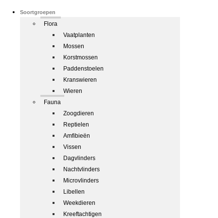
Soortgroepen
Flora
Vaatplanten
Mossen
Korstmossen
Paddenstoelen
Kranswieren
Wieren
Fauna
Zoogdieren
Reptielen
Amfibieën
Vissen
Dagvlinders
Nachtvlinders
Microvlinders
Libellen
Weekdieren
Kreeftachtigen