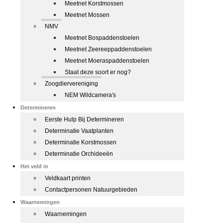
Meetnet Korstmossen
Meetnet Mossen
NMV
Meetnet Bospaddenstoelen
Meetnet Zeereeppaddenstoelen
Meetnet Moeraspaddenstoelen
Staat deze soort er nog?
Zoogdiervereniging
NEM Wildcamera's
Determineren
Eerste Hulp Bij Determineren
Determinatie Vaatplanten
Determinatie Korstmossen
Determinatie Orchideeën
Het veld in
Veldkaart printen
Contactpersonen Natuurgebieden
Waarnemingen
Waarnemingen