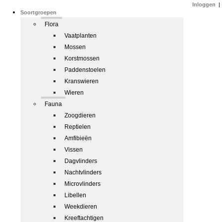
Inloggen
|
Soortgroepen
Flora
Vaatplanten
Mossen
Korstmossen
Paddenstoelen
Kranswieren
Wieren
Fauna
Zoogdieren
Reptielen
Amfibieën
Vissen
Dagvlinders
Nachtvlinders
Microvlinders
Libellen
Weekdieren
Kreeftachtigen