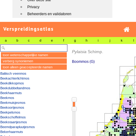
Over deze site
Privacy
Beheerders en validatoren
Verspreidingsatlas
a
b
c
d
e
f
g
h
i
j
k
l
Pylaisia
Schimp.
toon wetenschappelijke namen
verberg synoniemen
Boommos (G)
toon alleen geaccepteerde namen
Baltisch veenmos
Beekachterlichtmos
Beekdikkopmos
Beekdubbeltandmos
Beekhaarmuts
Beekmos
Beekmuisjesmos
Beekoortjesmos
Beekpelsmos
Beekschoffelmos
Beekstaartjesmos
Beemdparapluutjesmos
Bekerhaarmuts