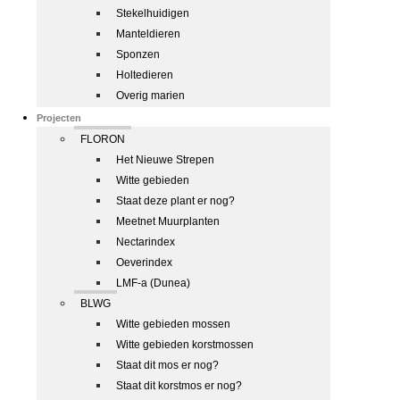
Stekelhuidigen
Manteldieren
Sponzen
Holtedieren
Overig marien
Projecten
FLORON
Het Nieuwe Strepen
Witte gebieden
Staat deze plant er nog?
Meetnet Muurplanten
Nectarindex
Oeverindex
LMF-a (Dunea)
BLWG
Witte gebieden mossen
Witte gebieden korstmossen
Staat dit mos er nog?
Staat dit korstmos er nog?