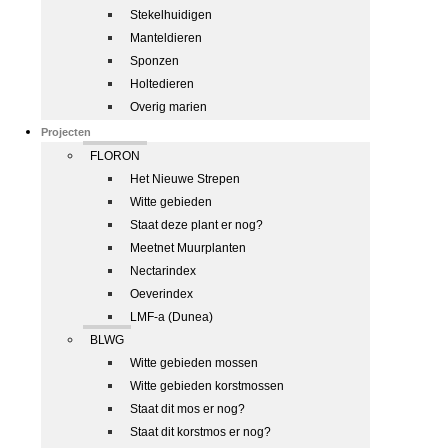
Stekelhuidigen
Manteldieren
Sponzen
Holtedieren
Overig marien
Projecten
FLORON
Het Nieuwe Strepen
Witte gebieden
Staat deze plant er nog?
Meetnet Muurplanten
Nectarindex
Oeverindex
LMF-a (Dunea)
BLWG
Witte gebieden mossen
Witte gebieden korstmossen
Staat dit mos er nog?
Staat dit korstmos er nog?