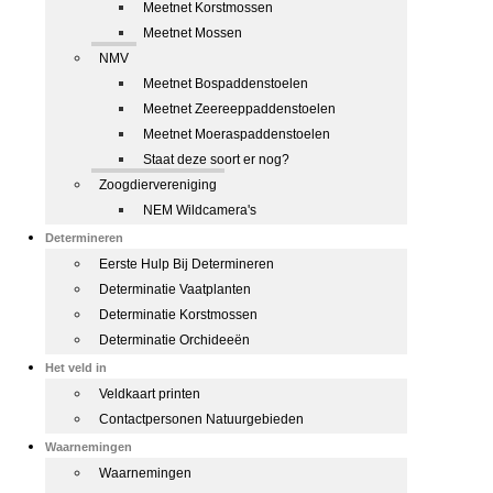
Meetnet Korstmossen
Meetnet Mossen
NMV
Meetnet Bospaddenstoelen
Meetnet Zeereeppaddenstoelen
Meetnet Moeraspaddenstoelen
Staat deze soort er nog?
Zoogdiervereniging
NEM Wildcamera's
Determineren
Eerste Hulp Bij Determineren
Determinatie Vaatplanten
Determinatie Korstmossen
Determinatie Orchideeën
Het veld in
Veldkaart printen
Contactpersonen Natuurgebieden
Waarnemingen
Waarnemingen