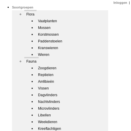
Inloggen
|
Soortgroepen
Flora
Vaatplanten
Mossen
Korstmossen
Paddenstoelen
Kranswieren
Wieren
Fauna
Zoogdieren
Reptielen
Amfibieën
Vissen
Dagvlinders
Nachtvlinders
Microvlinders
Libellen
Weekdieren
Kreeftachtigen