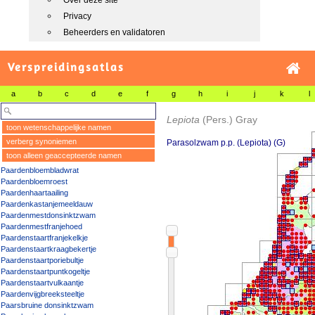
Over deze site
Privacy
Beheerders en validatoren
Verspreidingsatlas
a
b
c
d
e
f
g
h
i
j
k
l
Lepiota
(Pers.) Gray
toon wetenschappelijke namen
verberg synoniemen
Parasolzwam p.p. (Lepiota) (G)
toon alleen geaccepteerde namen
Paardenbloembladwrat
Paardenbloemroest
Paardenhaartaailing
Paardenkastanjemeeldauw
Paardenmestdonsinktzwam
Paardenmestfranjehoed
Paardenstaartfranjekelkje
Paardenstaartkraagbekertje
Paardenstaartporiebultje
Paardenstaartpuntkogeltje
Paardenstaartvulkaantje
Paardenvijgbreeksteeltje
Paarsbruine donsinktzwam