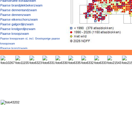
Paarsbruine koraalzwam
Paarse brandplekbekerzwam
Paarse dennentandzwam
Paarse dennenzwam
Paarse eikenschorszwam
Paarse galgordijnzwam
Paarse knolgordijnzwam
Paarse knoopzwam
Paarse knoopzwam sl, incl. Grootsporige paarse
knoopzwam
Paarse korstzwam
Paarse pronkridder
Paarse schijnridderzwam
Paarse wasporia
Paarse-knoopzwamgal
Paarsharttrechtertje
Paarsplaatgordijnzwam
Paarssteelknolvezelkop
Paarssteelschijnridderzwam
Paarssteelspleetvezelkop
Paarssteelveentrechtertje
Paarssteelvezelkop
Paarsstelige pastelrussula
Paarsverkleurend kruidenkussentje
paddenstoel (soort onbekend)
Pagemantel
Palingsporige waaszwam
Palingsteelmycena