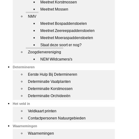
Meetnet Korstmossen
Meetnet Mossen
NMV
Meetnet Bospaddenstoelen
Meetnet Zeereeppaddenstoelen
Meetnet Moeraspaddenstoelen
Staat deze soort er nog?
Zoogdiervereniging
NEM Wildcamera's
Determineren
Eerste Hulp Bij Determineren
Determinatie Vaatplanten
Determinatie Korstmossen
Determinatie Orchideeën
Het veld in
Veldkaart printen
Contactpersonen Natuurgebieden
Waarnemingen
Waarnemingen