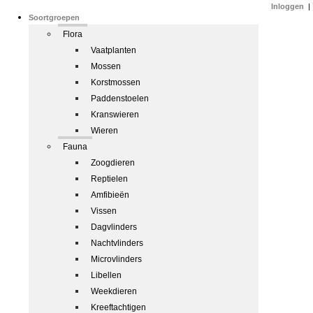
Inloggen
|
Soortgroepen
Flora
Vaatplanten
Mossen
Korstmossen
Paddenstoelen
Kranswieren
Wieren
Fauna
Zoogdieren
Reptielen
Amfibieën
Vissen
Dagvlinders
Nachtvlinders
Microvlinders
Libellen
Weekdieren
Kreeftachtigen