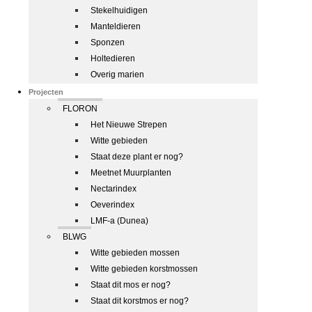
Stekelhuidigen
Manteldieren
Sponzen
Holtedieren
Overig marien
Projecten
FLORON
Het Nieuwe Strepen
Witte gebieden
Staat deze plant er nog?
Meetnet Muurplanten
Nectarindex
Oeverindex
LMF-a (Dunea)
BLWG
Witte gebieden mossen
Witte gebieden korstmossen
Staat dit mos er nog?
Staat dit korstmos er nog?