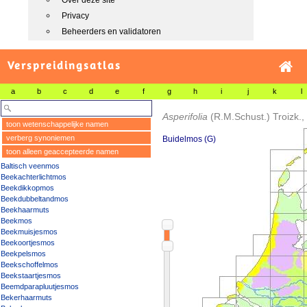
Over deze site
Privacy
Beheerders en validatoren
Verspreidingsatlas
a
b
c
d
e
f
g
h
i
j
k
l
Asperifolia
(R.M.Schust.) Troizk.,
toon wetenschappelijke namen
verberg synoniemen
Buidelmos (G)
toon alleen geaccepteerde namen
Baltisch veenmos
Beekachterlichtmos
Beekdikkopmos
Beekdubbeltandmos
Beekhaarmuts
Beekmos
Beekmuisjesmos
Beekoortjesmos
Beekpelsmos
Beekschoffelmos
Beekstaartjesmos
Beemdparapluutjesmos
Bekerhaarmuts