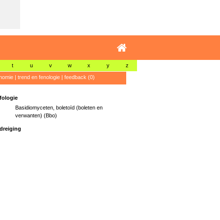
t
u
v
w
x
y
z
nomie
|
trend en fenologie
|
feedback (0)
ologie
Basidiomyceten, boletoïd (boleten en
verwanten) (Bbo)
dreiging