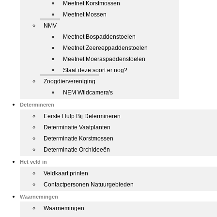
Meetnet Korstmossen
Meetnet Mossen
NMV
Meetnet Bospaddenstoelen
Meetnet Zeereeppaddenstoelen
Meetnet Moeraspaddenstoelen
Staat deze soort er nog?
Zoogdiervereniging
NEM Wildcamera's
Determineren
Eerste Hulp Bij Determineren
Determinatie Vaatplanten
Determinatie Korstmossen
Determinatie Orchideeën
Het veld in
Veldkaart printen
Contactpersonen Natuurgebieden
Waarnemingen
Waarnemingen