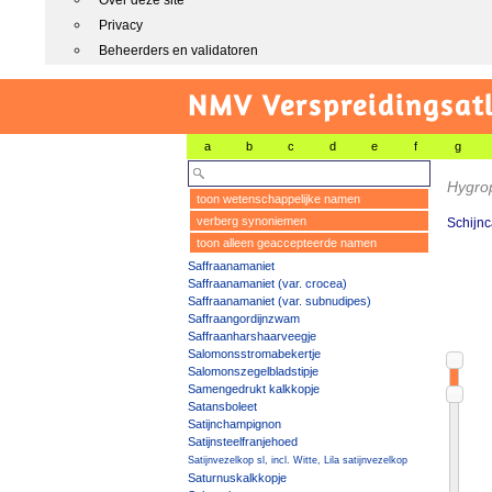
Over deze site
Privacy
Beheerders en validatoren
NMV Verspreidingsat
a
b
c
d
e
f
g
Hygro
toon wetenschappelijke namen
verberg synoniemen
Schijnc
toon alleen geaccepteerde namen
Saffraanamaniet
Saffraanamaniet (var. crocea)
Saffraanamaniet (var. subnudipes)
Saffraangordijnzwam
Saffraanharshaarveegje
Salomonsstromabekertje
Salomonszegelbladstipje
Samengedrukt kalkkopje
Satansboleet
Satijnchampignon
Satijnsteelfranjehoed
Satijnvezelkop sl, incl. Witte, Lila satijnvezelkop
Saturnuskalkkopje