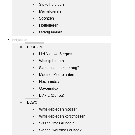
Stekelhuidigen
Manteldieren
Sponzen
Holtedieren
Overig marien
Projecten
FLORON
Het Nieuwe Strepen
Witte gebieden
Staat deze plant er nog?
Meetnet Muurplanten
Nectarindex
Oeverindex
LMF-a (Dunea)
BLWG
Witte gebieden mossen
Witte gebieden korstmossen
Staat dit mos er nog?
Staat dit korstmos er nog?