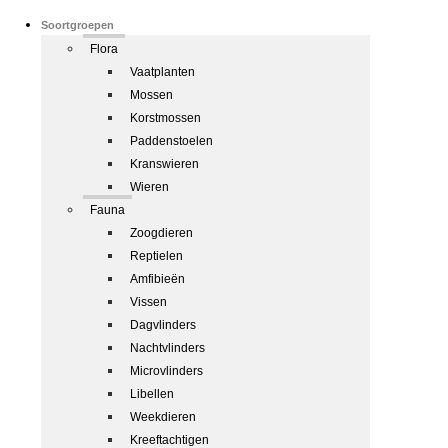
Soortgroepen
Flora
Vaatplanten
Mossen
Korstmossen
Paddenstoelen
Kranswieren
Wieren
Fauna
Zoogdieren
Reptielen
Amfibieën
Vissen
Dagvlinders
Nachtvlinders
Microvlinders
Libellen
Weekdieren
Kreeftachtigen