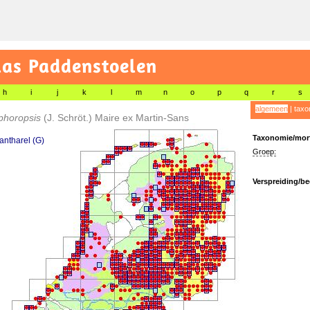
las Paddenstoelen
h
i
j
k
l
m
n
o
p
q
r
s
algemeen
|
taxo
phoropsis
(J. Schröt.) Maire ex Martin-Sans
Taxonomie/morf
antharel (G)
Groep:
Verspreiding/be