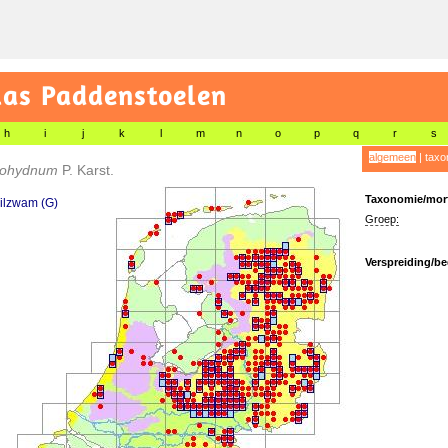
las Paddenstoelen
h
i
j
k
l
m
n
o
p
q
r
s
algemeen
|
taxo
dohydnum
P. Karst.
Taxonomie/morf
rilzwam (G)
Groep:
Verspreiding/be