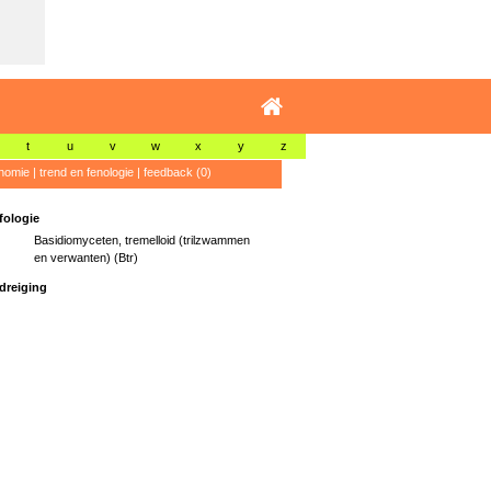
t
u
v
w
x
y
z
nomie
|
trend en fenologie
|
feedback (0)
ologie
Basidiomyceten, tremelloid (trilzwammen
en verwanten) (Btr)
dreiging