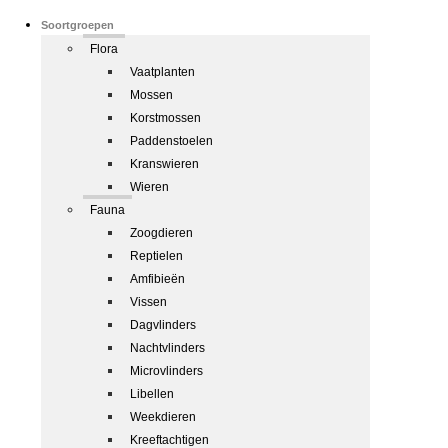
Soortgroepen
Flora
Vaatplanten
Mossen
Korstmossen
Paddenstoelen
Kranswieren
Wieren
Fauna
Zoogdieren
Reptielen
Amfibieën
Vissen
Dagvlinders
Nachtvlinders
Microvlinders
Libellen
Weekdieren
Kreeftachtigen