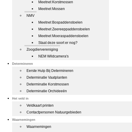
Meetnet Korstmossen
Meetnet Mossen
NMV
Meetnet Bospaddenstoelen
Meetnet Zeereeppaddenstoelen
Meetnet Moeraspaddenstoelen
Staat deze soort er nog?
Zoogdiervereniging
NEM Wildcamera's
Determineren
Eerste Hulp Bij Determineren
Determinatie Vaatplanten
Determinatie Korstmossen
Determinatie Orchideeën
Het veld in
Veldkaart printen
Contactpersonen Natuurgebieden
Waarnemingen
Waarnemingen