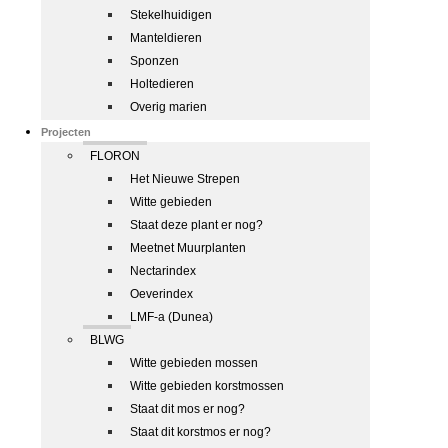
Stekelhuidigen
Manteldieren
Sponzen
Holtedieren
Overig marien
Projecten
FLORON
Het Nieuwe Strepen
Witte gebieden
Staat deze plant er nog?
Meetnet Muurplanten
Nectarindex
Oeverindex
LMF-a (Dunea)
BLWG
Witte gebieden mossen
Witte gebieden korstmossen
Staat dit mos er nog?
Staat dit korstmos er nog?