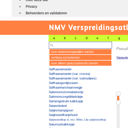
Over deze site
Privacy
Beheerders en validatoren
NMV Verspreidingsat
a
b
c
d
e
f
g
Pseu
toon wetenschappelijke namen
verberg synoniemen
Stekelt
toon alleen geaccepteerde namen
Saffraanamaniet
Saffraanamaniet (var. crocea)
Saffraanamaniet (var. subnudipes)
Saffraangordijnzwam
Saffraanharshaarveegje
Salomonsstromabekertje
Salomonszegelbladstipje
Samengedrukt kalkkopje
Satansboleet
Satijnchampignon
Satijnsteelfranjehoed
Satijnvezelkop sl, incl. Witte, Lila satijnvezelkop
Saturnuskalkkopje