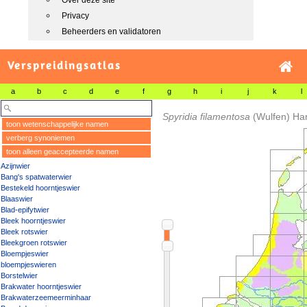
Over deze site
Privacy
Beheerders en validatoren
Verspreidingsatlas
a
b
c
d
e
f
g
h
i
j
k
l
Spyridia filamentosa
(Wulfen) Ha
toon wetenschappelijke namen
verberg synoniemen
toon alleen geaccepteerde namen
Azijnwier
Bang's spatwaterwier
Bestekeld hoorntjeswier
Blaaswier
Blad-epifytwier
Bleek hoorntjeswier
Bleek rotswier
Bleekgroen rotswier
Bloempjeswier
bloempjeswieren
Borstelwier
Brakwater hoorntjeswier
Brakwaterzeemeerminhaar