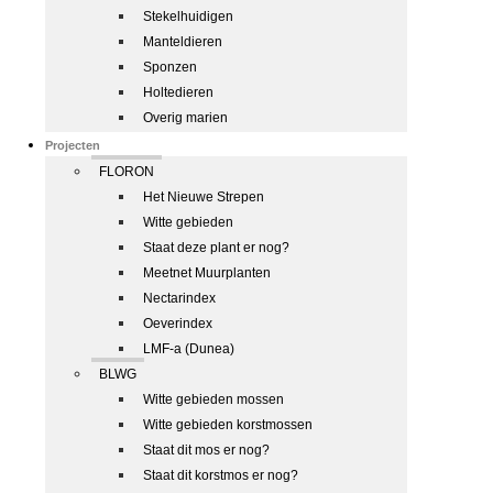
Stekelhuidigen
Manteldieren
Sponzen
Holtedieren
Overig marien
Projecten
FLORON
Het Nieuwe Strepen
Witte gebieden
Staat deze plant er nog?
Meetnet Muurplanten
Nectarindex
Oeverindex
LMF-a (Dunea)
BLWG
Witte gebieden mossen
Witte gebieden korstmossen
Staat dit mos er nog?
Staat dit korstmos er nog?