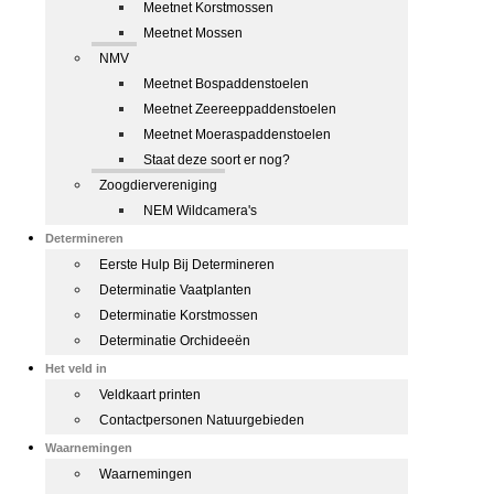
Meetnet Korstmossen
Meetnet Mossen
NMV
Meetnet Bospaddenstoelen
Meetnet Zeereeppaddenstoelen
Meetnet Moeraspaddenstoelen
Staat deze soort er nog?
Zoogdiervereniging
NEM Wildcamera's
Determineren
Eerste Hulp Bij Determineren
Determinatie Vaatplanten
Determinatie Korstmossen
Determinatie Orchideeën
Het veld in
Veldkaart printen
Contactpersonen Natuurgebieden
Waarnemingen
Waarnemingen