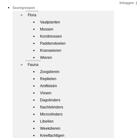
Inloggen
|
Soortgroepen
Flora
Vaatplanten
Mossen
Korstmossen
Paddenstoelen
Kranswieren
Wieren
Fauna
Zoogdieren
Reptielen
Amfibieën
Vissen
Dagvlinders
Nachtvlinders
Microvlinders
Libellen
Weekdieren
Kreeftachtigen