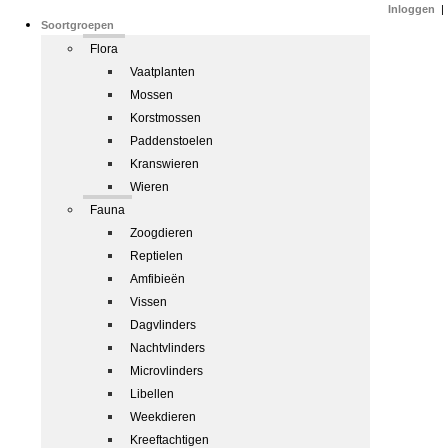
Inloggen
|
Soortgroepen
Flora
Vaatplanten
Mossen
Korstmossen
Paddenstoelen
Kranswieren
Wieren
Fauna
Zoogdieren
Reptielen
Amfibieën
Vissen
Dagvlinders
Nachtvlinders
Microvlinders
Libellen
Weekdieren
Kreeftachtigen