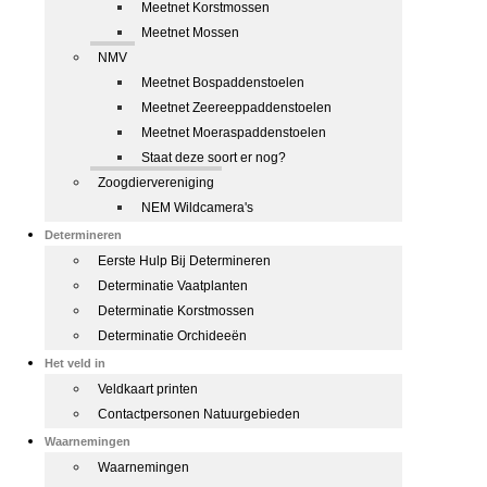
Meetnet Korstmossen
Meetnet Mossen
NMV
Meetnet Bospaddenstoelen
Meetnet Zeereeppaddenstoelen
Meetnet Moeraspaddenstoelen
Staat deze soort er nog?
Zoogdiervereniging
NEM Wildcamera's
Determineren
Eerste Hulp Bij Determineren
Determinatie Vaatplanten
Determinatie Korstmossen
Determinatie Orchideeën
Het veld in
Veldkaart printen
Contactpersonen Natuurgebieden
Waarnemingen
Waarnemingen