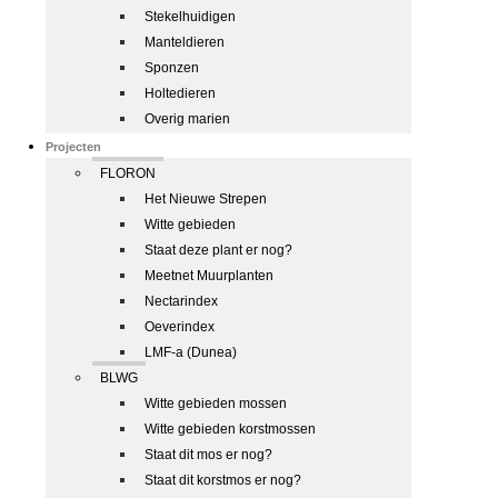
Stekelhuidigen
Manteldieren
Sponzen
Holtedieren
Overig marien
Projecten
FLORON
Het Nieuwe Strepen
Witte gebieden
Staat deze plant er nog?
Meetnet Muurplanten
Nectarindex
Oeverindex
LMF-a (Dunea)
BLWG
Witte gebieden mossen
Witte gebieden korstmossen
Staat dit mos er nog?
Staat dit korstmos er nog?