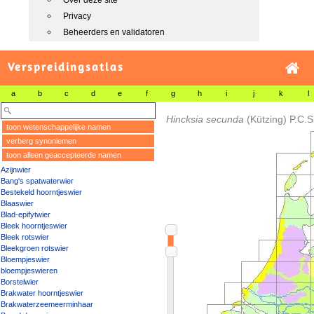
Over deze site
Privacy
Beheerders en validatoren
Verspreidingsatlas
a
b
c
d
e
f
g
h
i
j
k
l
Hincksia secunda
(Kützing) P.C.S
toon wetenschappelijke namen
verberg synoniemen
toon alleen geaccepteerde namen
Azijnwier
Bang's spatwaterwier
Bestekeld hoorntjeswier
Blaaswier
Blad-epifytwier
Bleek hoorntjeswier
Bleek rotswier
Bleekgroen rotswier
Bloempjeswier
bloempjeswieren
Borstelwier
Brakwater hoorntjeswier
Brakwaterzeemeerminhaar