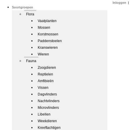
Inloggen
|
Soortgroepen
Flora
Vaatplanten
Mossen
Korstmossen
Paddenstoelen
Kranswieren
Wieren
Fauna
Zoogdieren
Reptielen
Amfibieën
Vissen
Dagvlinders
Nachtvlinders
Microvlinders
Libellen
Weekdieren
Kreeftachtigen