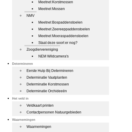
Meetnet Korstmossen
Meetnet Mossen
NMV
Meetnet Bospaddenstoelen
Meetnet Zeereeppaddenstoelen
Meetnet Moeraspaddenstoelen
Staat deze soort er nog?
Zoogdiervereniging
NEM Wildcamera's
Determineren
Eerste Hulp Bij Determineren
Determinatie Vaatplanten
Determinatie Korstmossen
Determinatie Orchideeën
Het veld in
Veldkaart printen
Contactpersonen Natuurgebieden
Waarnemingen
Waarnemingen