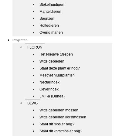
Stekelhuidigen
Manteldieren
Sponzen
Holtedieren
Overig marien
Projecten
FLORON
Het Nieuwe Strepen
Witte gebieden
Staat deze plant er nog?
Meetnet Muurplanten
Nectarindex
Oeverindex
LMF-a (Dunea)
BLWG
Witte gebieden mossen
Witte gebieden korstmossen
Staat dit mos er nog?
Staat dit korstmos er nog?