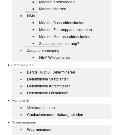
Meetnet Korstmossen
Meetnet Mossen
NMV
Meetnet Bospaddenstoelen
Meetnet Zeereeppaddenstoelen
Meetnet Moeraspaddenstoelen
Staat deze soort er nog?
Zoogdiervereniging
NEM Wildcamera's
Determineren
Eerste Hulp Bij Determineren
Determinatie Vaatplanten
Determinatie Korstmossen
Determinatie Orchideeën
Het veld in
Veldkaart printen
Contactpersonen Natuurgebieden
Waarnemingen
Waarnemingen