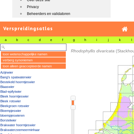
Over deze site
Privacy
Beheerders en validatoren
Verspreidingsatlas
a
b
c
d
e
f
g
h
i
j
k
l
Rhodophyllis divaricata
(Stackho
toon wetenschappelijke namen
verberg synoniemen
toon alleen geaccepteerde namen
Azijnwier
Bang's spatwaterwier
Bestekeld hoorntjeswier
Blaaswier
Blad-epifytwier
Bleek hoorntjeswier
Bleek rotswier
Bleekgroen rotswier
Bloempjeswier
bloempjeswieren
Borstelwier
Brakwater hoorntjeswier
Brakwaterzeemeerminhaar