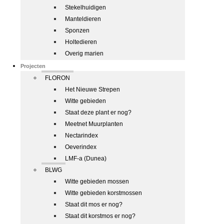
Stekelhuidigen
Manteldieren
Sponzen
Holtedieren
Overig marien
Projecten
FLORON
Het Nieuwe Strepen
Witte gebieden
Staat deze plant er nog?
Meetnet Muurplanten
Nectarindex
Oeverindex
LMF-a (Dunea)
BLWG
Witte gebieden mossen
Witte gebieden korstmossen
Staat dit mos er nog?
Staat dit korstmos er nog?