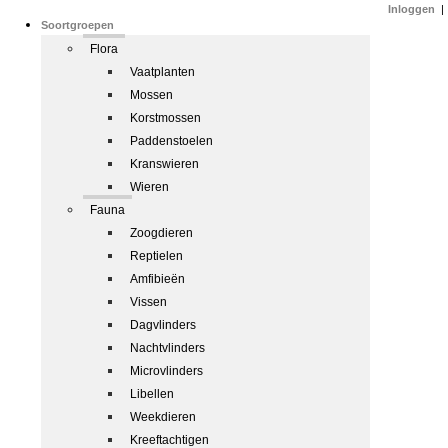
Inloggen
|
Soortgroepen
Flora
Vaatplanten
Mossen
Korstmossen
Paddenstoelen
Kranswieren
Wieren
Fauna
Zoogdieren
Reptielen
Amfibieën
Vissen
Dagvlinders
Nachtvlinders
Microvlinders
Libellen
Weekdieren
Kreeftachtigen