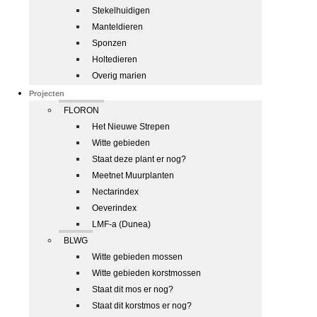
Stekelhuidigen
Manteldieren
Sponzen
Holtedieren
Overig marien
Projecten
FLORON
Het Nieuwe Strepen
Witte gebieden
Staat deze plant er nog?
Meetnet Muurplanten
Nectarindex
Oeverindex
LMF-a (Dunea)
BLWG
Witte gebieden mossen
Witte gebieden korstmossen
Staat dit mos er nog?
Staat dit korstmos er nog?