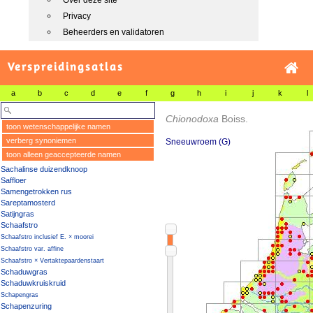
Over deze site
Privacy
Beheerders en validatoren
Verspreidingsatlas
a
b
c
d
e
f
g
h
i
j
k
l
Chionodoxa
Boiss.
toon wetenschappelijke namen
verberg synoniemen
Sneeuwroem (G)
toon alleen geaccepteerde namen
Sachalinse duizendknoop
Saffloer
Samengetrokken rus
Sareptamosterd
Satijngras
Schaafstro
Schaafstro inclusief E. × moorei
Schaafstro var. affine
Schaafstro × Vertaktepaardenstaart
Schaduwgras
Schaduwkruiskruid
Schapengras
Schapenzuring