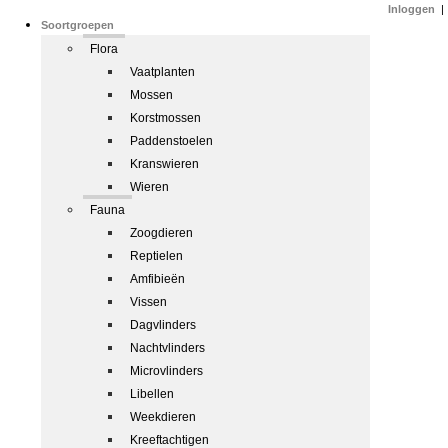
Inloggen
|
Soortgroepen
Flora
Vaatplanten
Mossen
Korstmossen
Paddenstoelen
Kranswieren
Wieren
Fauna
Zoogdieren
Reptielen
Amfibieën
Vissen
Dagvlinders
Nachtvlinders
Microvlinders
Libellen
Weekdieren
Kreeftachtigen