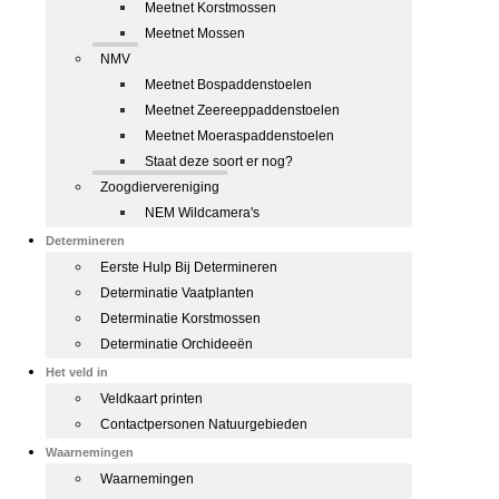
Meetnet Korstmossen
Meetnet Mossen
NMV
Meetnet Bospaddenstoelen
Meetnet Zeereeppaddenstoelen
Meetnet Moeraspaddenstoelen
Staat deze soort er nog?
Zoogdiervereniging
NEM Wildcamera's
Determineren
Eerste Hulp Bij Determineren
Determinatie Vaatplanten
Determinatie Korstmossen
Determinatie Orchideeën
Het veld in
Veldkaart printen
Contactpersonen Natuurgebieden
Waarnemingen
Waarnemingen