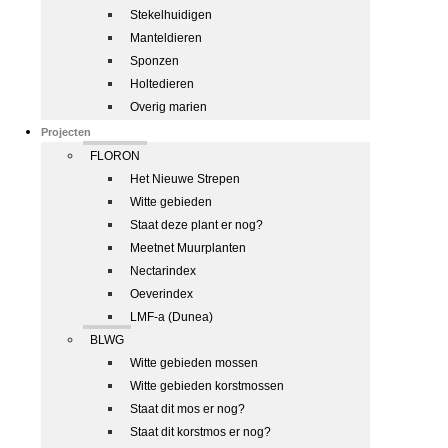
Stekelhuidigen
Manteldieren
Sponzen
Holtedieren
Overig marien
Projecten
FLORON
Het Nieuwe Strepen
Witte gebieden
Staat deze plant er nog?
Meetnet Muurplanten
Nectarindex
Oeverindex
LMF-a (Dunea)
BLWG
Witte gebieden mossen
Witte gebieden korstmossen
Staat dit mos er nog?
Staat dit korstmos er nog?