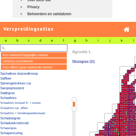
Over deze site
Privacy
Beheerders en validatoren
Verspreidingsatlas
a
b
c
d
e
f
g
h
i
j
k
l
Agrostis
L.
toon wetenschappelijke namen
verberg synoniemen
Struisgras (G)
toon alleen geaccepteerde namen
Sachalinse duizendknoop
Saffloer
Samengetrokken rus
Sareptamosterd
Satijngras
Schaafstro
Schaafstro inclusief E. × moorei
Schaafstro var. affine
Schaafstro × Vertaktepaardenstaart
Schaduwgras
Schaduwkruiskruid
Schapengras
Schapenzuring