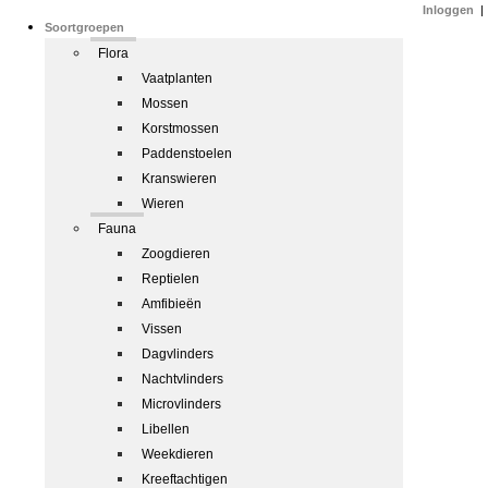
Inloggen
|
Soortgroepen
Flora
Vaatplanten
Mossen
Korstmossen
Paddenstoelen
Kranswieren
Wieren
Fauna
Zoogdieren
Reptielen
Amfibieën
Vissen
Dagvlinders
Nachtvlinders
Microvlinders
Libellen
Weekdieren
Kreeftachtigen