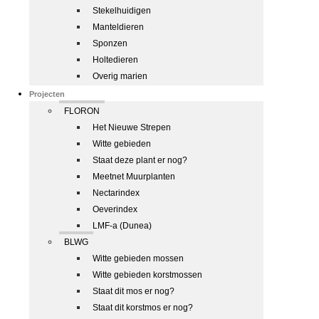
Stekelhuidigen
Manteldieren
Sponzen
Holtedieren
Overig marien
Projecten
FLORON
Het Nieuwe Strepen
Witte gebieden
Staat deze plant er nog?
Meetnet Muurplanten
Nectarindex
Oeverindex
LMF-a (Dunea)
BLWG
Witte gebieden mossen
Witte gebieden korstmossen
Staat dit mos er nog?
Staat dit korstmos er nog?