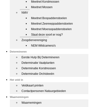
Meetnet Korstmossen
Meetnet Mossen
NMV
Meetnet Bospaddenstoelen
Meetnet Zeereeppaddenstoelen
Meetnet Moeraspaddenstoelen
Staat deze soort er nog?
Zoogdiervereniging
NEM Wildcamera's
Determineren
Eerste Hulp Bij Determineren
Determinatie Vaatplanten
Determinatie Korstmossen
Determinatie Orchideeën
Het veld in
Veldkaart printen
Contactpersonen Natuurgebieden
Waarnemingen
Waarnemingen