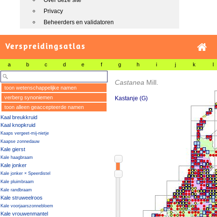
Over deze site
Privacy
Beheerders en validatoren
Verspreidingsatlas
a
b
c
d
e
f
g
h
i
j
k
l
Castanea
Mill.
toon wetenschappelijke namen
verberg synoniemen
Kastanje (G)
toon alleen geaccepteerde namen
Kaal breukkruid
Kaal knopkruid
Kaaps vergeet-mij-nietje
Kaapse zonnedauw
Kale gierst
Kale haagbraam
Kale jonker
Kale jonker × Speerdistel
Kale pluimbraam
Kale randbraam
Kale struweelroos
Kale voorjaarszonnebloem
Kale vrouwenmantel