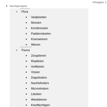
Inloggen
|
Soortgroepen
Flora
Vaatplanten
Mossen
Korstmossen
Paddenstoelen
Kranswieren
Wieren
Fauna
Zoogdieren
Reptielen
Amfibieën
Vissen
Dagvlinders
Nachtvlinders
Microvlinders
Libellen
Weekdieren
Kreeftachtigen