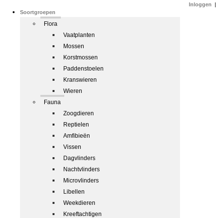
Inloggen
|
Soortgroepen
Flora
Vaatplanten
Mossen
Korstmossen
Paddenstoelen
Kranswieren
Wieren
Fauna
Zoogdieren
Reptielen
Amfibieën
Vissen
Dagvlinders
Nachtvlinders
Microvlinders
Libellen
Weekdieren
Kreeftachtigen