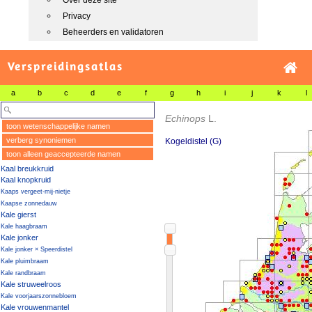
Over deze site
Privacy
Beheerders en validatoren
Verspreidingsatlas
a
b
c
d
e
f
g
h
i
j
k
l
Echinops
L.
toon wetenschappelijke namen
verberg synoniemen
Kogeldistel (G)
toon alleen geaccepteerde namen
Kaal breukkruid
Kaal knopkruid
Kaaps vergeet-mij-nietje
Kaapse zonnedauw
Kale gierst
Kale haagbraam
Kale jonker
Kale jonker × Speerdistel
Kale pluimbraam
Kale randbraam
Kale struweelroos
Kale voorjaarszonnebloem
Kale vrouwenmantel