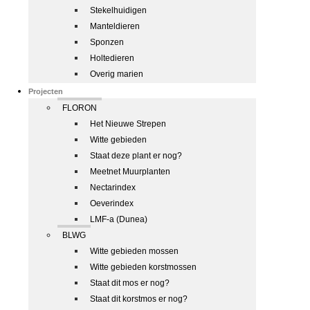
Stekelhuidigen
Manteldieren
Sponzen
Holtedieren
Overig marien
Projecten
FLORON
Het Nieuwe Strepen
Witte gebieden
Staat deze plant er nog?
Meetnet Muurplanten
Nectarindex
Oeverindex
LMF-a (Dunea)
BLWG
Witte gebieden mossen
Witte gebieden korstmossen
Staat dit mos er nog?
Staat dit korstmos er nog?