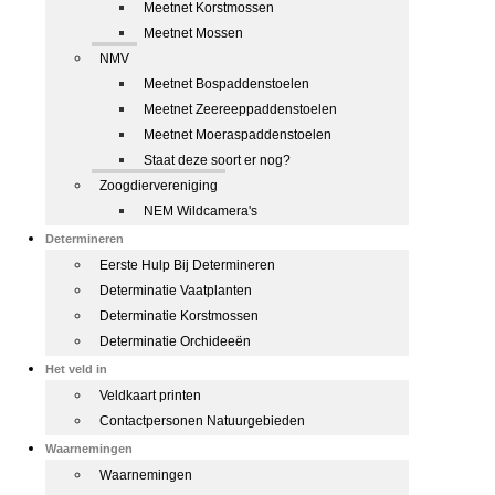
Meetnet Korstmossen
Meetnet Mossen
NMV
Meetnet Bospaddenstoelen
Meetnet Zeereeppaddenstoelen
Meetnet Moeraspaddenstoelen
Staat deze soort er nog?
Zoogdiervereniging
NEM Wildcamera's
Determineren
Eerste Hulp Bij Determineren
Determinatie Vaatplanten
Determinatie Korstmossen
Determinatie Orchideeën
Het veld in
Veldkaart printen
Contactpersonen Natuurgebieden
Waarnemingen
Waarnemingen