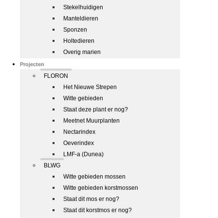
Stekelhuidigen
Manteldieren
Sponzen
Holtedieren
Overig marien
Projecten
FLORON
Het Nieuwe Strepen
Witte gebieden
Staat deze plant er nog?
Meetnet Muurplanten
Nectarindex
Oeverindex
LMF-a (Dunea)
BLWG
Witte gebieden mossen
Witte gebieden korstmossen
Staat dit mos er nog?
Staat dit korstmos er nog?