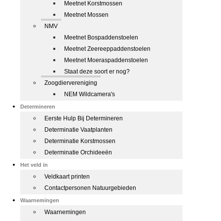
Meetnet Korstmossen
Meetnet Mossen
NMV
Meetnet Bospaddenstoelen
Meetnet Zeereeppaddenstoelen
Meetnet Moeraspaddenstoelen
Staat deze soort er nog?
Zoogdiervereniging
NEM Wildcamera's
Determineren
Eerste Hulp Bij Determineren
Determinatie Vaatplanten
Determinatie Korstmossen
Determinatie Orchideeën
Het veld in
Veldkaart printen
Contactpersonen Natuurgebieden
Waarnemingen
Waarnemingen