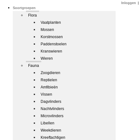
Inloggen
|
Soortgroepen
Flora
Vaatplanten
Mossen
Korstmossen
Paddenstoelen
Kranswieren
Wieren
Fauna
Zoogdieren
Reptielen
Amfibieën
Vissen
Dagvlinders
Nachtvlinders
Microvlinders
Libellen
Weekdieren
Kreeftachtigen