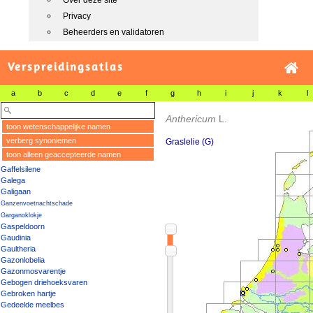
Over deze site
Privacy
Beheerders en validatoren
Verspreidingsatlas
a
b
c
d
e
f
g
h
i
j
k
l
Anthericum
L.
toon wetenschappelijke namen
verberg synoniemen
Graslelie (G)
toon alleen geaccepteerde namen
Gaffelsilene
Galega
Galigaan
Ganzenvoetnachtschade
Garganoklokje
Gaspeldoorn
Gaudinia
Gaultheria
Gazonlobelia
Gazonmosvarentje
Gebogen driehoeksvaren
Gebroken hartje
Gedeelde meelbes