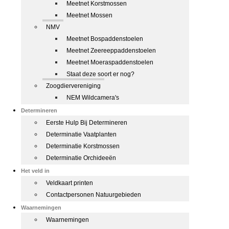
Meetnet Korstmossen
Meetnet Mossen
NMV
Meetnet Bospaddenstoelen
Meetnet Zeereeppaddenstoelen
Meetnet Moeraspaddenstoelen
Staat deze soort er nog?
Zoogdiervereniging
NEM Wildcamera's
Determineren
Eerste Hulp Bij Determineren
Determinatie Vaatplanten
Determinatie Korstmossen
Determinatie Orchideeën
Het veld in
Veldkaart printen
Contactpersonen Natuurgebieden
Waarnemingen
Waarnemingen