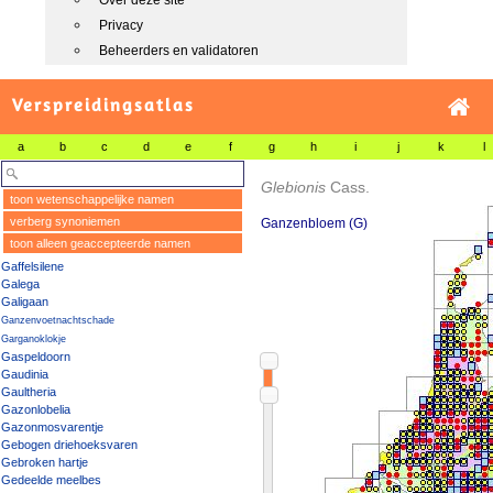
Over deze site
Privacy
Beheerders en validatoren
Verspreidingsatlas
a
b
c
d
e
f
g
h
i
j
k
l
Glebionis
Cass.
toon wetenschappelijke namen
verberg synoniemen
Ganzenbloem (G)
toon alleen geaccepteerde namen
Gaffelsilene
Galega
Galigaan
Ganzenvoetnachtschade
Garganoklokje
Gaspeldoorn
Gaudinia
Gaultheria
Gazonlobelia
Gazonmosvarentje
Gebogen driehoeksvaren
Gebroken hartje
Gedeelde meelbes