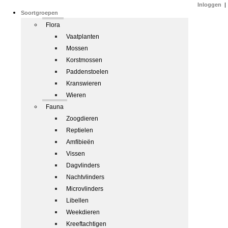
Inloggen
|
Soortgroepen
Flora
Vaatplanten
Mossen
Korstmossen
Paddenstoelen
Kranswieren
Wieren
Fauna
Zoogdieren
Reptielen
Amfibieën
Vissen
Dagvlinders
Nachtvlinders
Microvlinders
Libellen
Weekdieren
Kreeftachtigen