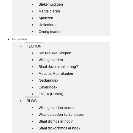
Stekelhuidigen
Manteldieren
Sponzen
Holtedieren
Overig marien
Projecten
FLORON
Het Nieuwe Strepen
Witte gebieden
Staat deze plant er nog?
Meetnet Muurplanten
Nectarindex
Oeverindex
LMF-a (Dunea)
BLWG
Witte gebieden mossen
Witte gebieden korstmossen
Staat dit mos er nog?
Staat dit korstmos er nog?