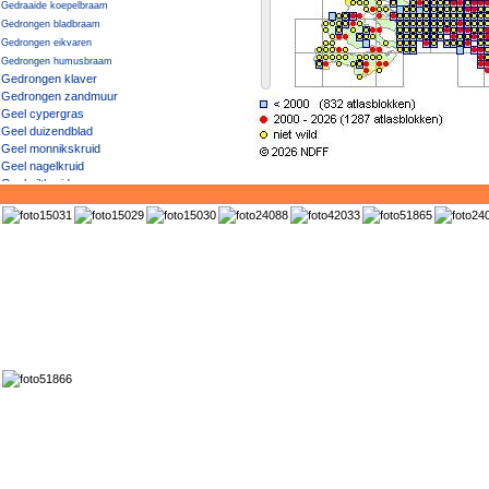
Gedraaide koepelbraam
Gedrongen bladbraam
Gedrongen eikvaren
Gedrongen humusbraam
Gedrongen klaver
Gedrongen zandmuur
Geel cypergras
Geel duizendblad
Geel monnikskruid
Geel nagelkruid
Geel viltkruid
Geel vingerhoedskruid
Geel vogelpootje
Geel walstro
Geel × Knikkend nagelkruid
Geel zonneroosje
Geelgroen afrikaantje
Geelgroene vrouwenmantel
Geelgroene wespenorchis
Geelgroene zegge
Geelgroene zegge / Dwergzegge
Geelgroene zegge × Gele zegge
Geelhartje
Geelrode naaldaar
Geelwit walstro
Geelwitte helmbloem
Geelwitte klaver
Geelwitte moerasbloem