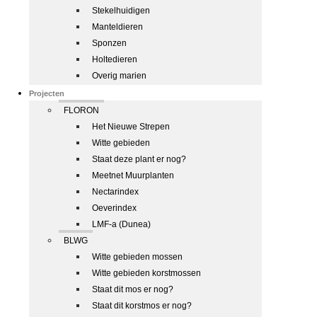
Stekelhuidigen
Manteldieren
Sponzen
Holtedieren
Overig marien
Projecten
FLORON
Het Nieuwe Strepen
Witte gebieden
Staat deze plant er nog?
Meetnet Muurplanten
Nectarindex
Oeverindex
LMF-a (Dunea)
BLWG
Witte gebieden mossen
Witte gebieden korstmossen
Staat dit mos er nog?
Staat dit korstmos er nog?