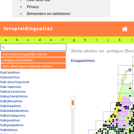
Over deze site
Privacy
Beheerders en validatoren
Verspreidingsatlas
a
b
c
d
e
f
g
h
i
j
k
l
Aloina aloides
var.
ambigua
(Bruc
toon wetenschappelijke namen
verberg synoniemen
Kraagaloëmos
toon alleen geaccepteerde namen
Kaal tandmos
Kaboutermos
Kale bisschopsmuts
Kale haarmuts
Kalend kroesmos
Kalkachterlichtmos
Kalkdikkopmos
Kalkdraadmos
Kalkdubbeltandmos
Kalkeendagsmos
Kalkgoudmos
Kalkgreppelmos
Kalkkleimos