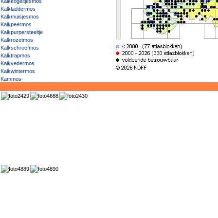
Kalkkogeltjesmos
Kalkladdermos
Kalkmuisjesmos
Kalkpeermos
Kalkpurpersteeltje
Kalkrozetmos
Kalkschroefmos
Kalktrapmos
Kalkvedermos
Kalkwintermos
Kammos
Kamveenmos
Kantig staartjesmos
Katjesknikmos
Kielmos
Kleidubbeltandmos
Kleigreppelmos
Kleikogeltjesmos
Klein beekmos
Klein beekvedermos
Klein draaispitsmos
Klein duinsterretje
Klein gladkelkje
Klein goudkorrelmos
Klein goudzompmos
Klein haartandmos
Klein kalkmos
Klein kantmos