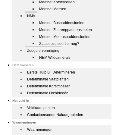
Meetnet Korstmossen
Meetnet Mossen
NMV
Meetnet Bospaddenstoelen
Meetnet Zeereeppaddenstoelen
Meetnet Moeraspaddenstoelen
Staat deze soort er nog?
Zoogdiervereniging
NEM Wildcamera's
Determineren
Eerste Hulp Bij Determineren
Determinatie Vaatplanten
Determinatie Korstmossen
Determinatie Orchideeën
Het veld in
Veldkaart printen
Contactpersonen Natuurgebieden
Waarnemingen
Waarnemingen