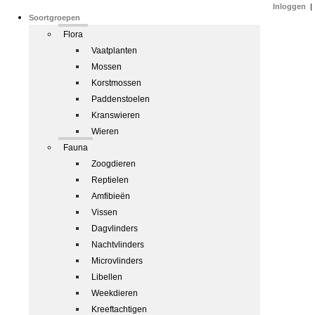
Inloggen
|
Soortgroepen
Flora
Vaatplanten
Mossen
Korstmossen
Paddenstoelen
Kranswieren
Wieren
Fauna
Zoogdieren
Reptielen
Amfibieën
Vissen
Dagvlinders
Nachtvlinders
Microvlinders
Libellen
Weekdieren
Kreeftachtigen