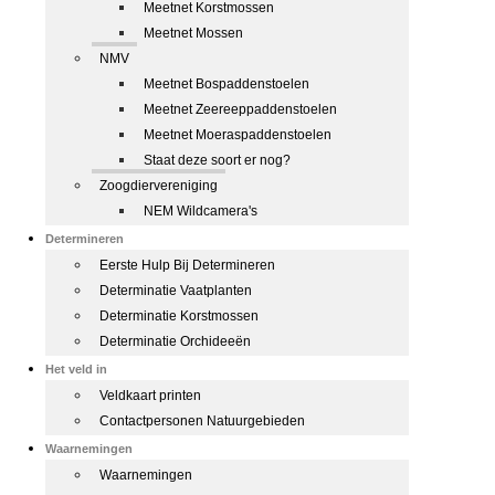
Meetnet Korstmossen
Meetnet Mossen
NMV
Meetnet Bospaddenstoelen
Meetnet Zeereeppaddenstoelen
Meetnet Moeraspaddenstoelen
Staat deze soort er nog?
Zoogdiervereniging
NEM Wildcamera's
Determineren
Eerste Hulp Bij Determineren
Determinatie Vaatplanten
Determinatie Korstmossen
Determinatie Orchideeën
Het veld in
Veldkaart printen
Contactpersonen Natuurgebieden
Waarnemingen
Waarnemingen