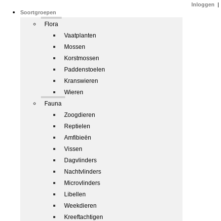
Inloggen
|
Soortgroepen
Flora
Vaatplanten
Mossen
Korstmossen
Paddenstoelen
Kranswieren
Wieren
Fauna
Zoogdieren
Reptielen
Amfibieën
Vissen
Dagvlinders
Nachtvlinders
Microvlinders
Libellen
Weekdieren
Kreeftachtigen