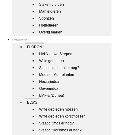
Stekelhuidigen
Manteldieren
Sponzen
Holtedieren
Overig marien
Projecten
FLORON
Het Nieuwe Strepen
Witte gebieden
Staat deze plant er nog?
Meetnet Muurplanten
Nectarindex
Oeverindex
LMF-a (Dunea)
BLWG
Witte gebieden mossen
Witte gebieden korstmossen
Staat dit mos er nog?
Staat dit korstmos er nog?