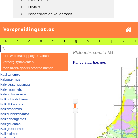
Over deze site
Privacy
Beheerders en validatoren
Verspreidingsatlas
a
b
c
d
e
f
g
h
i
j
k
l
Philonotis seriata
Mitt.
toon wetenschappelijke namen
verberg synoniemen
Kantig staartjesmos
toon alleen geaccepteerde namen
Kaal tandmos
Kaboutermos
Kale bisschopsmuts
Kale haarmuts
Kalend kroesmos
Kalkachterlichtmos
Kalkdikkopmos
Kalkdraadmos
Kalkdubbeltandmos
Kalkeendagsmos
Kalkgoudmos
Kalkgreppelmos
Kalkkleimos