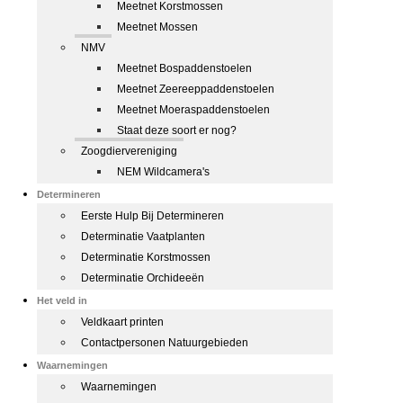
Meetnet Korstmossen
Meetnet Mossen
NMV
Meetnet Bospaddenstoelen
Meetnet Zeereeppaddenstoelen
Meetnet Moeraspaddenstoelen
Staat deze soort er nog?
Zoogdiervereniging
NEM Wildcamera's
Determineren
Eerste Hulp Bij Determineren
Determinatie Vaatplanten
Determinatie Korstmossen
Determinatie Orchideeën
Het veld in
Veldkaart printen
Contactpersonen Natuurgebieden
Waarnemingen
Waarnemingen