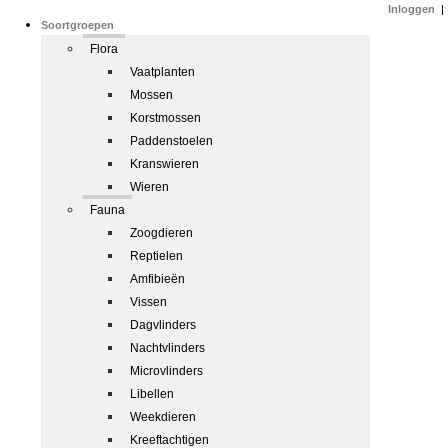
Inloggen
|
Soortgroepen
Flora
Vaatplanten
Mossen
Korstmossen
Paddenstoelen
Kranswieren
Wieren
Fauna
Zoogdieren
Reptielen
Amfibieën
Vissen
Dagvlinders
Nachtvlinders
Microvlinders
Libellen
Weekdieren
Kreeftachtigen