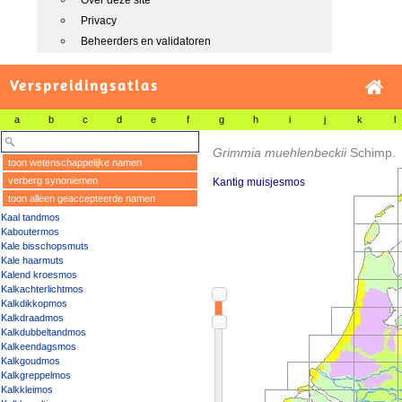
Over deze site
Privacy
Beheerders en validatoren
Verspreidingsatlas
a
b
c
d
e
f
g
h
i
j
k
l
Grimmia muehlenbeckii
Schimp.
toon wetenschappelijke namen
verberg synoniemen
Kantig muisjesmos
toon alleen geaccepteerde namen
Kaal tandmos
Kaboutermos
Kale bisschopsmuts
Kale haarmuts
Kalend kroesmos
Kalkachterlichtmos
Kalkdikkopmos
Kalkdraadmos
Kalkdubbeltandmos
Kalkeendagsmos
Kalkgoudmos
Kalkgreppelmos
Kalkkleimos