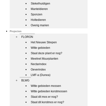
Stekelhuidigen
Manteldieren
Sponzen
Holtedieren
Overig marien
Projecten
FLORON
Het Nieuwe Strepen
Witte gebieden
Staat deze plant er nog?
Meetnet Muurplanten
Nectarindex
Oeverindex
LMF-a (Dunea)
BLWG
Witte gebieden mossen
Witte gebieden korstmossen
Staat dit mos er nog?
Staat dit korstmos er nog?