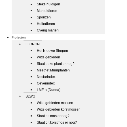
Stekelhuidigen
Manteldieren
Sponzen
Holtedieren
Overig marien
Projecten
FLORON
Het Nieuwe Strepen
Witte gebieden
Staat deze plant er nog?
Meetnet Muurplanten
Nectarindex
Oeverindex
LMF-a (Dunea)
BLWG
Witte gebieden mossen
Witte gebieden korstmossen
Staat dit mos er nog?
Staat dit korstmos er nog?