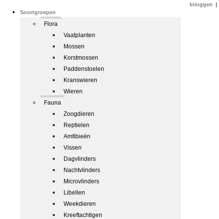
Inloggen
|
Soortgroepen
Flora
Vaatplanten
Mossen
Korstmossen
Paddenstoelen
Kranswieren
Wieren
Fauna
Zoogdieren
Reptielen
Amfibieën
Vissen
Dagvlinders
Nachtvlinders
Microvlinders
Libellen
Weekdieren
Kreeftachtigen