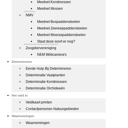
Meetnet Korstmossen
Meetnet Mossen
NMV
Meetnet Bospaddenstoelen
Meetnet Zeereeppaddenstoelen
Meetnet Moeraspaddenstoelen
Staat deze soort er nog?
Zoogdiervereniging
NEM Wildcamera's
Determineren
Eerste Hulp Bij Determineren
Determinatie Vaatplanten
Determinatie Korstmossen
Determinatie Orchideeën
Het veld in
Veldkaart printen
Contactpersonen Natuurgebieden
Waarnemingen
Waarnemingen