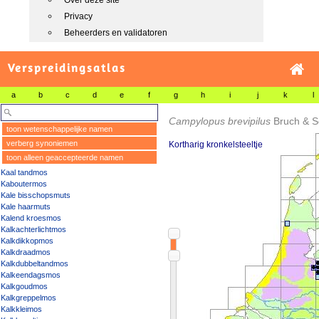
Over deze site
Privacy
Beheerders en validatoren
Verspreidingsatlas
a
b
c
d
e
f
g
h
i
j
k
l
Campylopus brevipilus
Bruch & S
toon wetenschappelijke namen
verberg synoniemen
Kortharig kronkelsteeltje
toon alleen geaccepteerde namen
Kaal tandmos
Kaboutermos
Kale bisschopsmuts
Kale haarmuts
Kalend kroesmos
Kalkachterlichtmos
Kalkdikkopmos
Kalkdraadmos
Kalkdubbeltandmos
Kalkeendagsmos
Kalkgoudmos
Kalkgreppelmos
Kalkkleimos