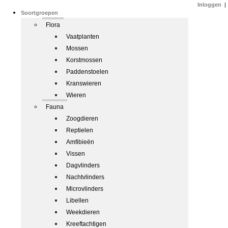
Inloggen
|
Soortgroepen
Flora
Vaatplanten
Mossen
Korstmossen
Paddenstoelen
Kranswieren
Wieren
Fauna
Zoogdieren
Reptielen
Amfibieën
Vissen
Dagvlinders
Nachtvlinders
Microvlinders
Libellen
Weekdieren
Kreeftachtigen