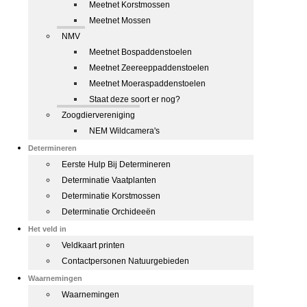
Meetnet Korstmossen
Meetnet Mossen
NMV
Meetnet Bospaddenstoelen
Meetnet Zeereeppaddenstoelen
Meetnet Moeraspaddenstoelen
Staat deze soort er nog?
Zoogdiervereniging
NEM Wildcamera's
Determineren
Eerste Hulp Bij Determineren
Determinatie Vaatplanten
Determinatie Korstmossen
Determinatie Orchideeën
Het veld in
Veldkaart printen
Contactpersonen Natuurgebieden
Waarnemingen
Waarnemingen