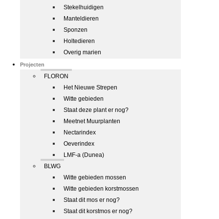
Stekelhuidigen
Manteldieren
Sponzen
Holtedieren
Overig marien
Projecten
FLORON
Het Nieuwe Strepen
Witte gebieden
Staat deze plant er nog?
Meetnet Muurplanten
Nectarindex
Oeverindex
LMF-a (Dunea)
BLWG
Witte gebieden mossen
Witte gebieden korstmossen
Staat dit mos er nog?
Staat dit korstmos er nog?