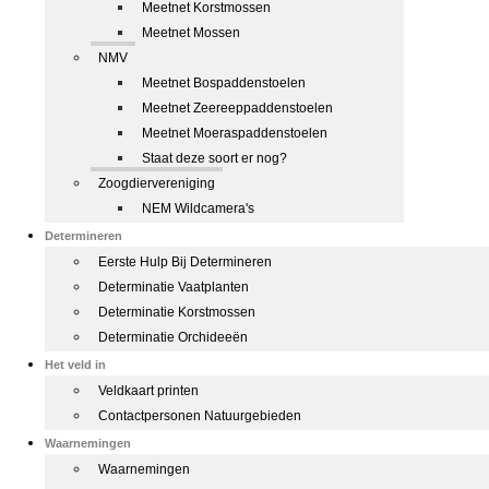
Meetnet Korstmossen
Meetnet Mossen
NMV
Meetnet Bospaddenstoelen
Meetnet Zeereeppaddenstoelen
Meetnet Moeraspaddenstoelen
Staat deze soort er nog?
Zoogdiervereniging
NEM Wildcamera's
Determineren
Eerste Hulp Bij Determineren
Determinatie Vaatplanten
Determinatie Korstmossen
Determinatie Orchideeën
Het veld in
Veldkaart printen
Contactpersonen Natuurgebieden
Waarnemingen
Waarnemingen