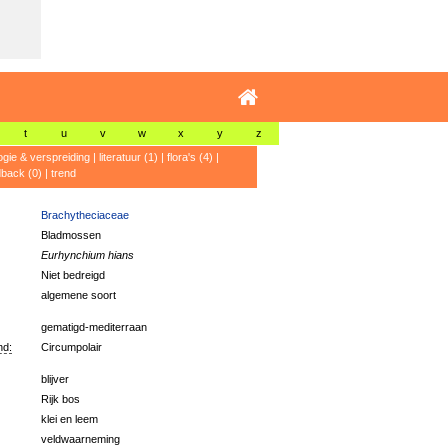
t
u
v
w
x
y
z
ogie & verspreiding
|
literatuur (1)
|
flora's (4)
|
dback (0)
|
trend
Brachytheciaceae
Bladmossen
Eurhynchium hians
Niet bedreigd
algemene soort
gematigd-mediterraan
nd:
Circumpolair
blijver
Rijk bos
klei en leem
veldwaarneming