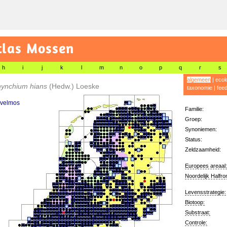
tlas Mossen
h
i
j
k
l
m
n
o
p
q
r
s
algemeen
|
ecol
hynchium hians
(Hedw.) Loeske
taxonomie
|
fee
avelmos
Familie:
Groep:
Synoniemen:
Status:
Zeldzaamheid:
Europees areaal:
Noordelijk Halfro
Levensstrategie:
Biotoop:
Substraat:
Controle: