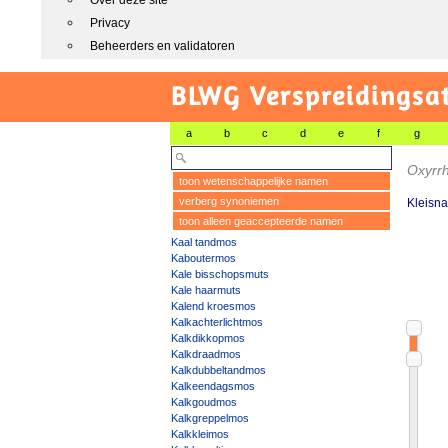
Over deze site
Privacy
Beheerders en validatoren
BLWG Verspreidingsa
a
b
c
d
e
f
g
Oxyrr
toon wetenschappelijke namen
verberg synoniemen
Kleisn
toon alleen geaccepteerde namen
Kaal tandmos
Kaboutermos
Kale bisschopsmuts
Kale haarmuts
Kalend kroesmos
Kalkachterlichtmos
Kalkdikkopmos
Kalkdraadmos
Kalkdubbeltandmos
Kalkeendagsmos
Kalkgoudmos
Kalkgreppelmos
Kalkkleimos