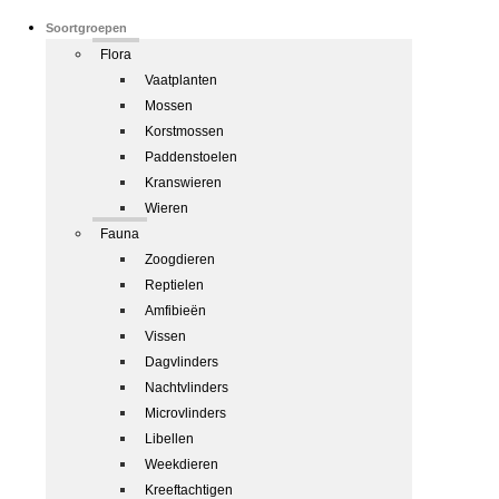
Soortgroepen
Flora
Vaatplanten
Mossen
Korstmossen
Paddenstoelen
Kranswieren
Wieren
Fauna
Zoogdieren
Reptielen
Amfibieën
Vissen
Dagvlinders
Nachtvlinders
Microvlinders
Libellen
Weekdieren
Kreeftachtigen