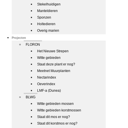
Stekelhuidigen
Manteldieren
Sponzen
Holtedieren
Overig marien
Projecten
FLORON
Het Nieuwe Strepen
Witte gebieden
Staat deze plant er nog?
Meetnet Muurplanten
Nectarindex
Oeverindex
LMF-a (Dunea)
BLWG
Witte gebieden mossen
Witte gebieden korstmossen
Staat dit mos er nog?
Staat dit korstmos er nog?