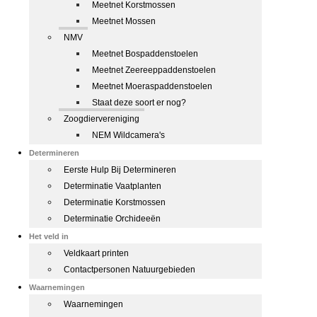
Meetnet Korstmossen
Meetnet Mossen
NMV
Meetnet Bospaddenstoelen
Meetnet Zeereeppaddenstoelen
Meetnet Moeraspaddenstoelen
Staat deze soort er nog?
Zoogdiervereniging
NEM Wildcamera's
Determineren
Eerste Hulp Bij Determineren
Determinatie Vaatplanten
Determinatie Korstmossen
Determinatie Orchideeën
Het veld in
Veldkaart printen
Contactpersonen Natuurgebieden
Waarnemingen
Waarnemingen