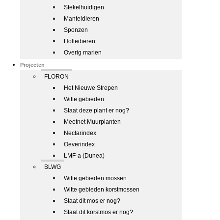
Stekelhuidigen
Manteldieren
Sponzen
Holtedieren
Overig marien
Projecten
FLORON
Het Nieuwe Strepen
Witte gebieden
Staat deze plant er nog?
Meetnet Muurplanten
Nectarindex
Oeverindex
LMF-a (Dunea)
BLWG
Witte gebieden mossen
Witte gebieden korstmossen
Staat dit mos er nog?
Staat dit korstmos er nog?