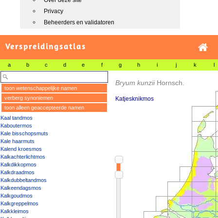
Over deze site
Privacy
Beheerders en validatoren
Verspreidingsatlas
a
b
c
d
e
f
g
h
i
j
k
l
Bryum kunzii
Hornsch.
toon wetenschappelijke namen
verberg synoniemen
Katjesknikmos
toon alleen geaccepteerde namen
Kaal tandmos
Kaboutermos
Kale bisschopsmuts
Kale haarmuts
Kalend kroesmos
Kalkachterlichtmos
Kalkdikkopmos
Kalkdraadmos
Kalkdubbeltandmos
Kalkeendagsmos
Kalkgoudmos
Kalkgreppelmos
Kalkkleimos