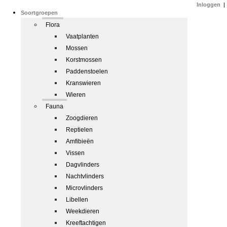
Inloggen
|
Soortgroepen
Flora
Vaatplanten
Mossen
Korstmossen
Paddenstoelen
Kranswieren
Wieren
Fauna
Zoogdieren
Reptielen
Amfibieën
Vissen
Dagvlinders
Nachtvlinders
Microvlinders
Libellen
Weekdieren
Kreeftachtigen