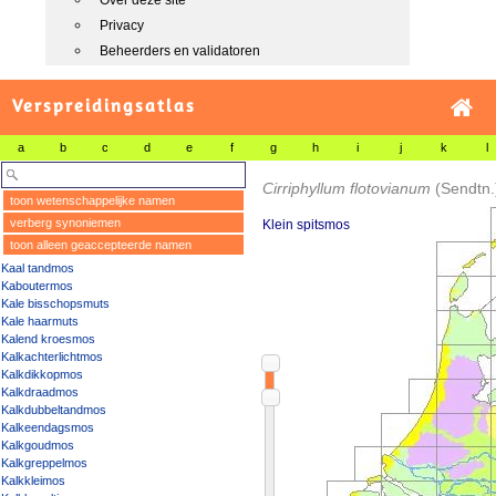
Over deze site
Privacy
Beheerders en validatoren
Verspreidingsatlas
a
b
c
d
e
f
g
h
i
j
k
l
Cirriphyllum flotovianum
(Sendtn.
toon wetenschappelijke namen
verberg synoniemen
Klein spitsmos
toon alleen geaccepteerde namen
Kaal tandmos
Kaboutermos
Kale bisschopsmuts
Kale haarmuts
Kalend kroesmos
Kalkachterlichtmos
Kalkdikkopmos
Kalkdraadmos
Kalkdubbeltandmos
Kalkeendagsmos
Kalkgoudmos
Kalkgreppelmos
Kalkkleimos