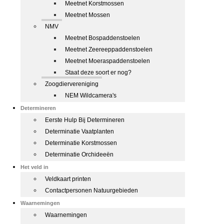
Meetnet Korstmossen
Meetnet Mossen
NMV
Meetnet Bospaddenstoelen
Meetnet Zeereeppaddenstoelen
Meetnet Moeraspaddenstoelen
Staat deze soort er nog?
Zoogdiervereniging
NEM Wildcamera's
Determineren
Eerste Hulp Bij Determineren
Determinatie Vaatplanten
Determinatie Korstmossen
Determinatie Orchideeën
Het veld in
Veldkaart printen
Contactpersonen Natuurgebieden
Waarnemingen
Waarnemingen