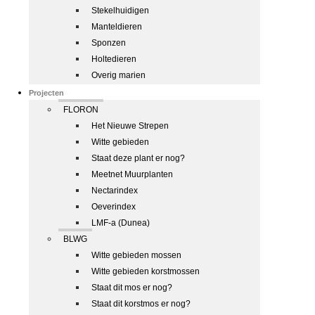
Stekelhuidigen
Manteldieren
Sponzen
Holtedieren
Overig marien
Projecten
FLORON
Het Nieuwe Strepen
Witte gebieden
Staat deze plant er nog?
Meetnet Muurplanten
Nectarindex
Oeverindex
LMF-a (Dunea)
BLWG
Witte gebieden mossen
Witte gebieden korstmossen
Staat dit mos er nog?
Staat dit korstmos er nog?