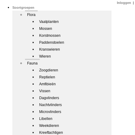
Inloggen
|
Soortgroepen
Flora
Vaatplanten
Mossen
Korstmossen
Paddenstoelen
Kranswieren
Wieren
Fauna
Zoogdieren
Reptielen
Amfibieën
Vissen
Dagvlinders
Nachtvlinders
Microvlinders
Libellen
Weekdieren
Kreeftachtigen