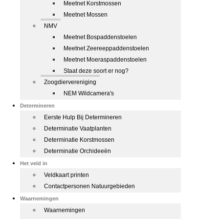
Meetnet Korstmossen
Meetnet Mossen
NMV
Meetnet Bospaddenstoelen
Meetnet Zeereeppaddenstoelen
Meetnet Moeraspaddenstoelen
Staat deze soort er nog?
Zoogdiervereniging
NEM Wildcamera's
Determineren
Eerste Hulp Bij Determineren
Determinatie Vaatplanten
Determinatie Korstmossen
Determinatie Orchideeën
Het veld in
Veldkaart printen
Contactpersonen Natuurgebieden
Waarnemingen
Waarnemingen