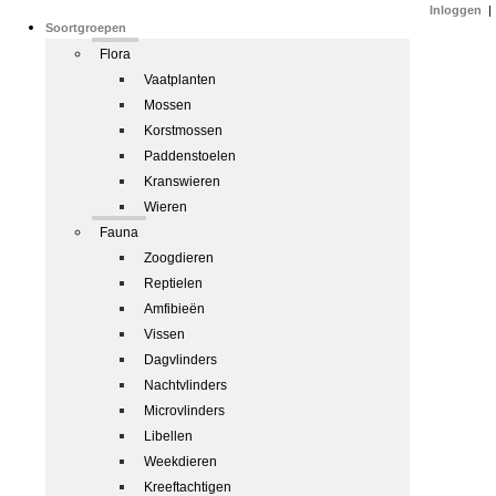
Inloggen
|
Soortgroepen
Flora
Vaatplanten
Mossen
Korstmossen
Paddenstoelen
Kranswieren
Wieren
Fauna
Zoogdieren
Reptielen
Amfibieën
Vissen
Dagvlinders
Nachtvlinders
Microvlinders
Libellen
Weekdieren
Kreeftachtigen