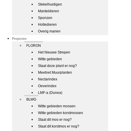
Stekelhuidigen
Manteldieren
Sponzen
Holtedieren
Overig marien
Projecten
FLORON
Het Nieuwe Strepen
Witte gebieden
Staat deze plant er nog?
Meetnet Muurplanten
Nectarindex
Oeverindex
LMF-a (Dunea)
BLWG
Witte gebieden mossen
Witte gebieden korstmossen
Staat dit mos er nog?
Staat dit korstmos er nog?