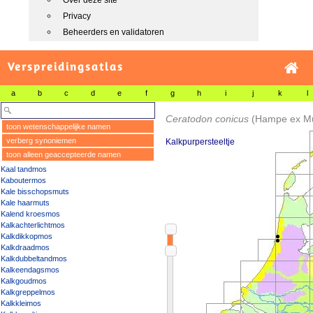
Over deze site
Privacy
Beheerders en validatoren
Verspreidingsatlas
a
b
c
d
e
f
g
h
i
j
k
l
Ceratodon conicus
(Hampe ex Mül
toon wetenschappelijke namen
verberg synoniemen
Kalkpurpersteeltje
toon alleen geaccepteerde namen
Kaal tandmos
Kaboutermos
Kale bisschopsmuts
Kale haarmuts
Kalend kroesmos
Kalkachterlichtmos
Kalkdikkopmos
Kalkdraadmos
Kalkdubbeltandmos
Kalkeendagsmos
Kalkgoudmos
Kalkgreppelmos
Kalkkleimos