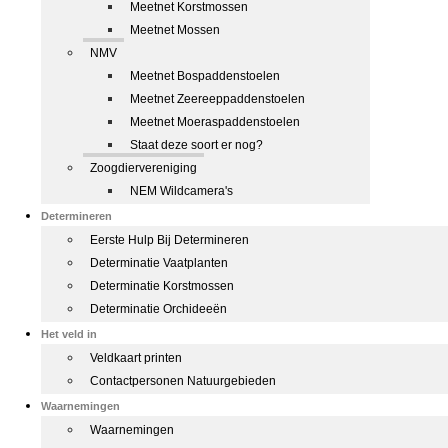
Meetnet Korstmossen
Meetnet Mossen
NMV
Meetnet Bospaddenstoelen
Meetnet Zeereeppaddenstoelen
Meetnet Moeraspaddenstoelen
Staat deze soort er nog?
Zoogdiervereniging
NEM Wildcamera's
Determineren
Eerste Hulp Bij Determineren
Determinatie Vaatplanten
Determinatie Korstmossen
Determinatie Orchideeën
Het veld in
Veldkaart printen
Contactpersonen Natuurgebieden
Waarnemingen
Waarnemingen