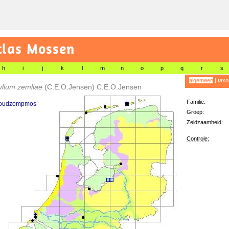
tlas Mossen
h
i
j
k
l
m
n
o
p
q
r
s
algemeen
|
taxo
lium zemliae
(C.E.O.Jensen) C.E.O.Jensen
Familie:
goudzompmos
Groep:
Zeldzaamheid:
Controle: