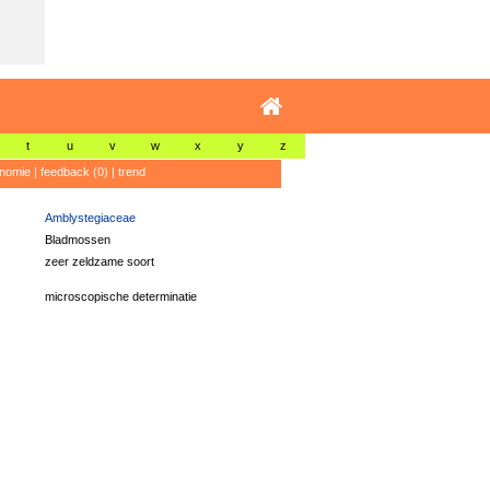
t
u
v
w
x
y
z
nomie
|
feedback (0)
|
trend
Amblystegiaceae
Bladmossen
zeer zeldzame soort
microscopische determinatie