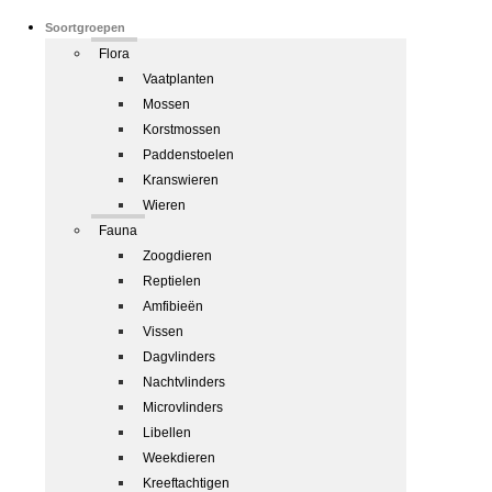
Soortgroepen
Flora
Vaatplanten
Mossen
Korstmossen
Paddenstoelen
Kranswieren
Wieren
Fauna
Zoogdieren
Reptielen
Amfibieën
Vissen
Dagvlinders
Nachtvlinders
Microvlinders
Libellen
Weekdieren
Kreeftachtigen