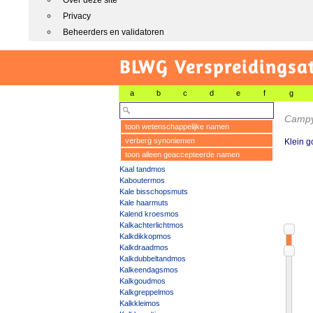
Over deze site
Privacy
Beheerders en validatoren
BLWG Verspreidingsa
a
b
c
d
e
f
g
Campy
toon wetenschappelijke namen
verberg synoniemen
Klein 
toon alleen geaccepteerde namen
Kaal tandmos
Kaboutermos
Kale bisschopsmuts
Kale haarmuts
Kalend kroesmos
Kalkachterlichtmos
Kalkdikkopmos
Kalkdraadmos
Kalkdubbeltandmos
Kalkeendagsmos
Kalkgoudmos
Kalkgreppelmos
Kalkkleimos