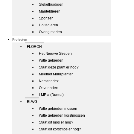
Stekelhuidigen
Manteldieren
Sponzen
Holtedieren
Overig marien
Projecten
FLORON
Het Nieuwe Strepen
Witte gebieden
Staat deze plant er nog?
Meetnet Muurplanten
Nectarindex
Oeverindex
LMF-a (Dunea)
BLWG
Witte gebieden mossen
Witte gebieden korstmossen
Staat dit mos er nog?
Staat dit korstmos er nog?