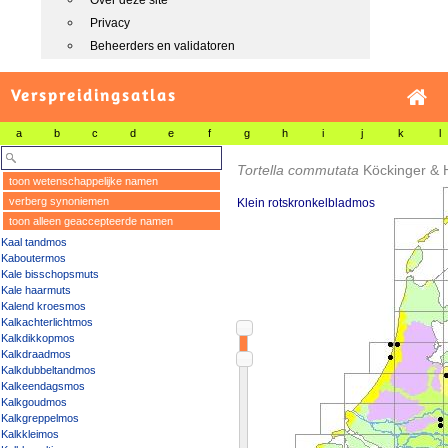
Over deze site
Privacy
Beheerders en validatoren
Verspreidingsatlas
a
b
c
d
e
f
g
h
i
j
k
l
Tortella commutata
Köckinger &
toon wetenschappelijke namen
verberg synoniemen
Klein rotskronkelbladmos
toon alleen geaccepteerde namen
Kaal tandmos
Kaboutermos
Kale bisschopsmuts
Kale haarmuts
Kalend kroesmos
Kalkachterlichtmos
Kalkdikkopmos
Kalkdraadmos
Kalkdubbeltandmos
Kalkeendagsmos
Kalkgoudmos
Kalkgreppelmos
Kalkkleimos