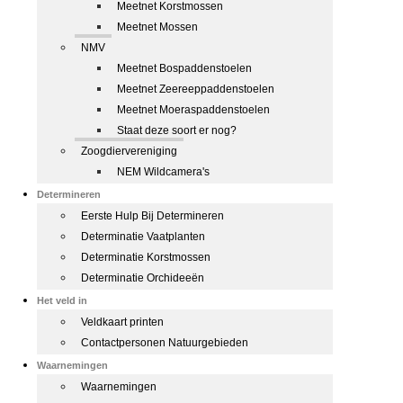
Meetnet Korstmossen
Meetnet Mossen
NMV
Meetnet Bospaddenstoelen
Meetnet Zeereeppaddenstoelen
Meetnet Moeraspaddenstoelen
Staat deze soort er nog?
Zoogdiervereniging
NEM Wildcamera's
Determineren
Eerste Hulp Bij Determineren
Determinatie Vaatplanten
Determinatie Korstmossen
Determinatie Orchideeën
Het veld in
Veldkaart printen
Contactpersonen Natuurgebieden
Waarnemingen
Waarnemingen