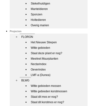
Stekelhuidigen
Manteldieren
Sponzen
Holtedieren
Overig marien
Projecten
FLORON
Het Nieuwe Strepen
Witte gebieden
Staat deze plant er nog?
Meetnet Muurplanten
Nectarindex
Oeverindex
LMF-a (Dunea)
BLWG
Witte gebieden mossen
Witte gebieden korstmossen
Staat dit mos er nog?
Staat dit korstmos er nog?