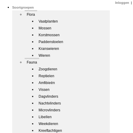
Inloggen
|
Soortgroepen
Flora
Vaatplanten
Mossen
Korstmossen
Paddenstoelen
Kranswieren
Wieren
Fauna
Zoogdieren
Reptielen
Amfibieën
Vissen
Dagvlinders
Nachtvlinders
Microvlinders
Libellen
Weekdieren
Kreeftachtigen