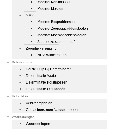
Meetnet Korstmossen
Meetnet Mossen
NMV
Meetnet Bospaddenstoelen
Meetnet Zeereeppaddenstoelen
Meetnet Moeraspaddenstoelen
Staat deze soort er nog?
Zoogdiervereniging
NEM Wildcamera's
Determineren
Eerste Hulp Bij Determineren
Determinatie Vaatplanten
Determinatie Korstmossen
Determinatie Orchideeën
Het veld in
Veldkaart printen
Contactpersonen Natuurgebieden
Waarnemingen
Waarnemingen