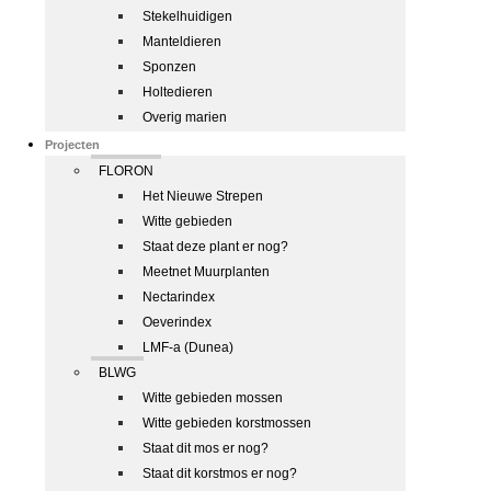
Stekelhuidigen
Manteldieren
Sponzen
Holtedieren
Overig marien
Projecten
FLORON
Het Nieuwe Strepen
Witte gebieden
Staat deze plant er nog?
Meetnet Muurplanten
Nectarindex
Oeverindex
LMF-a (Dunea)
BLWG
Witte gebieden mossen
Witte gebieden korstmossen
Staat dit mos er nog?
Staat dit korstmos er nog?