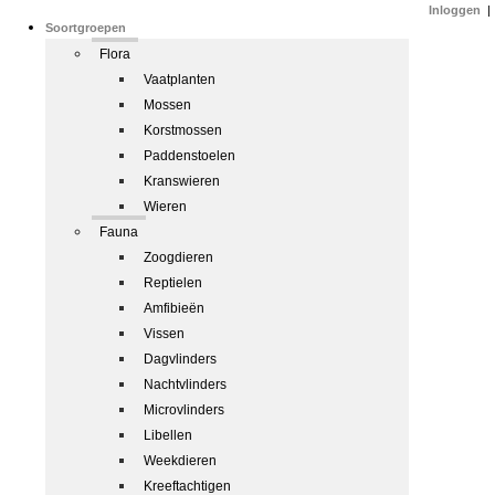
Inloggen
|
Soortgroepen
Flora
Vaatplanten
Mossen
Korstmossen
Paddenstoelen
Kranswieren
Wieren
Fauna
Zoogdieren
Reptielen
Amfibieën
Vissen
Dagvlinders
Nachtvlinders
Microvlinders
Libellen
Weekdieren
Kreeftachtigen