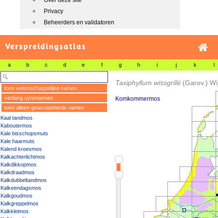
Over deze site
Privacy
Beheerders en validatoren
Verspreidingsatlas
a
b
c
d
e
f
g
h
i
j
k
l
Taxiphyllum wissgrillii
(Garov.) Wi
toon wetenschappelijke namen
verberg synoniemen
Komkommermos
toon alleen geaccepteerde namen
Kaal tandmos
Kaboutermos
Kale bisschopsmuts
Kale haarmuts
Kalend kroesmos
Kalkachterlichtmos
Kalkdikkopmos
Kalkdraadmos
Kalkdubbeltandmos
Kalkeendagsmos
Kalkgoudmos
Kalkgreppelmos
Kalkkleimos