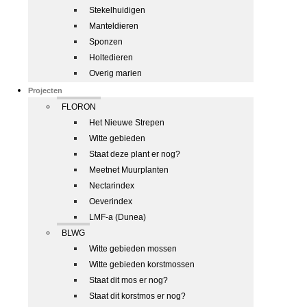
Stekelhuidigen
Manteldieren
Sponzen
Holtedieren
Overig marien
Projecten
FLORON
Het Nieuwe Strepen
Witte gebieden
Staat deze plant er nog?
Meetnet Muurplanten
Nectarindex
Oeverindex
LMF-a (Dunea)
BLWG
Witte gebieden mossen
Witte gebieden korstmossen
Staat dit mos er nog?
Staat dit korstmos er nog?