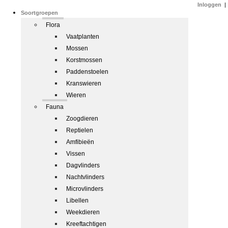
Inloggen
|
Soortgroepen
Flora
Vaatplanten
Mossen
Korstmossen
Paddenstoelen
Kranswieren
Wieren
Fauna
Zoogdieren
Reptielen
Amfibieën
Vissen
Dagvlinders
Nachtvlinders
Microvlinders
Libellen
Weekdieren
Kreeftachtigen