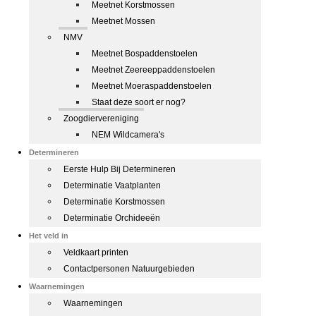
Meetnet Korstmossen
Meetnet Mossen
NMV
Meetnet Bospaddenstoelen
Meetnet Zeereeppaddenstoelen
Meetnet Moeraspaddenstoelen
Staat deze soort er nog?
Zoogdiervereniging
NEM Wildcamera's
Determineren
Eerste Hulp Bij Determineren
Determinatie Vaatplanten
Determinatie Korstmossen
Determinatie Orchideeën
Het veld in
Veldkaart printen
Contactpersonen Natuurgebieden
Waarnemingen
Waarnemingen