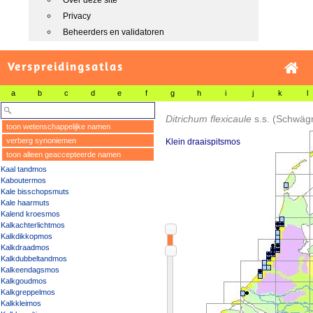
Over deze site
Privacy
Beheerders en validatoren
Verspreidingsatlas
a
b
c
d
e
f
g
h
i
j
k
l
Ditrichum flexicaule
s.s.
(Schwäg
toon wetenschappelijke namen
verberg synoniemen
Klein draaispitsmos
toon alleen geaccepteerde namen
Kaal tandmos
Kaboutermos
Kale bisschopsmuts
Kale haarmuts
Kalend kroesmos
Kalkachterlichtmos
Kalkdikkopmos
Kalkdraadmos
Kalkdubbeltandmos
Kalkeendagsmos
Kalkgoudmos
Kalkgreppelmos
Kalkkleimos