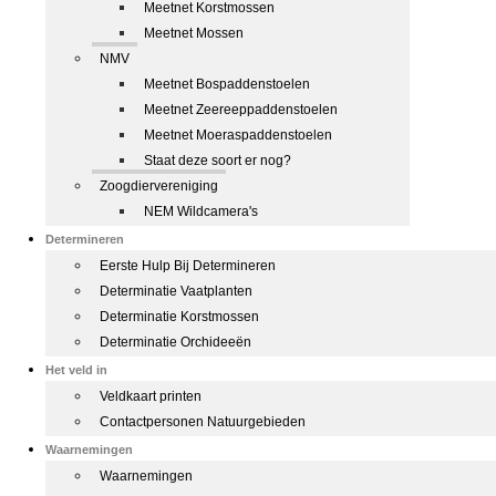
Meetnet Korstmossen
Meetnet Mossen
NMV
Meetnet Bospaddenstoelen
Meetnet Zeereeppaddenstoelen
Meetnet Moeraspaddenstoelen
Staat deze soort er nog?
Zoogdiervereniging
NEM Wildcamera's
Determineren
Eerste Hulp Bij Determineren
Determinatie Vaatplanten
Determinatie Korstmossen
Determinatie Orchideeën
Het veld in
Veldkaart printen
Contactpersonen Natuurgebieden
Waarnemingen
Waarnemingen