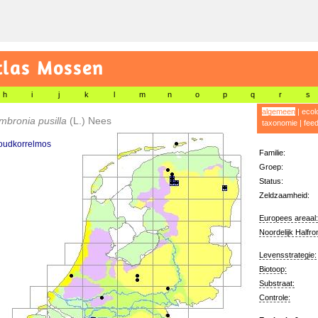
tlas Mossen
h
i
j
k
l
m
n
o
p
q
r
s
algemeen
|
ecol
mbronia pusilla
(L.) Nees
taxonomie
|
fee
goudkorrelmos
Familie:
Groep:
Status:
Zeldzaamheid:
Europees areaal:
Noordelijk Halfro
Levensstrategie:
Biotoop:
Substraat:
Controle: