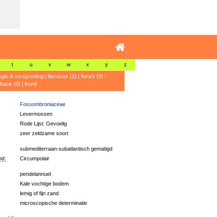
t
u
v
w
x
y
z
ogie & verspreiding
|
literatuur (2)
|
flora's (9)
|
dback (0)
|
trend
Fossombroniaceae
Levermossen
Rode Lijst: Gevoelig
zeer zeldzame soort
submediterraan-subatlantisch gematigd
nd:
Circumpolair
pendelannuel
Kale vochtige bodem
lemig of fijn zand
microscopische determinatie