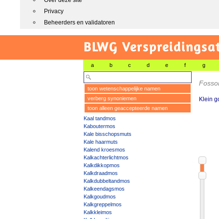
Over deze site
Privacy
Beheerders en validatoren
BLWG Verspreidingsa
a
b
c
d
e
f
g
Fosso
toon wetenschappelijke namen
verberg synoniemen
Klein 
toon alleen geaccepteerde namen
Kaal tandmos
Kaboutermos
Kale bisschopsmuts
Kale haarmuts
Kalend kroesmos
Kalkachterlichtmos
Kalkdikkopmos
Kalkdraadmos
Kalkdubbeltandmos
Kalkeendagsmos
Kalkgoudmos
Kalkgreppelmos
Kalkkleimos