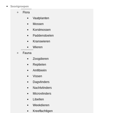
Soortgroepen
Flora
Vaatplanten
Mossen
Korstmossen
Paddenstoelen
Kranswieren
Wieren
Fauna
Zoogdieren
Reptielen
Amfibieën
Vissen
Dagvlinders
Nachtvlinders
Microvlinders
Libellen
Weekdieren
Kreeftachtigen