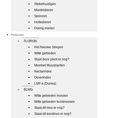
Stekelhuidigen
Manteldieren
Sponzen
Holtedieren
Overig marien
Projecten
FLORON
Het Nieuwe Strepen
Witte gebieden
Staat deze plant er nog?
Meetnet Muurplanten
Nectarindex
Oeverindex
LMF-a (Dunea)
BLWG
Witte gebieden mossen
Witte gebieden korstmossen
Staat dit mos er nog?
Staat dit korstmos er nog?