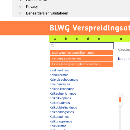
Over deze site
Privacy
Beheerders en validatoren
BLWG Verspreidingsa
a
b
c
d
e
f
g
Cincli
toon wetenschappelijke namen
verberg synoniemen
Koepel
toon alleen geaccepteerde namen
Kaal tandmos
Kaboutermos
Kale bisschopsmuts
Kale haarmuts
Kalend kroesmos
Kalkachterlichtmos
Kalkdikkopmos
Kalkdraadmos
Kalkdubbeltandmos
Kalkeendagsmos
Kalkgoudmos
Kalkgreppelmos
Kalkkleimos