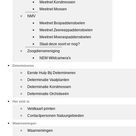
Meetnet Korstmossen
Meetnet Mossen
NMV
Meetnet Bospaddenstoelen
Meetnet Zeereeppaddenstoelen
Meetnet Moeraspaddenstoelen
Staat deze soort er nog?
Zoogdiervereniging
NEM Wildcamera's
Determineren
Eerste Hulp Bij Determineren
Determinatie Vaatplanten
Determinatie Korstmossen
Determinatie Orchideeën
Het veld in
Veldkaart printen
Contactpersonen Natuurgebieden
Waarnemingen
Waarnemingen