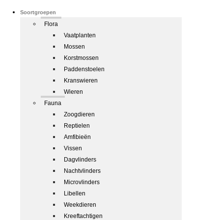
Soortgroepen
Flora
Vaatplanten
Mossen
Korstmossen
Paddenstoelen
Kranswieren
Wieren
Fauna
Zoogdieren
Reptielen
Amfibieën
Vissen
Dagvlinders
Nachtvlinders
Microvlinders
Libellen
Weekdieren
Kreeftachtigen