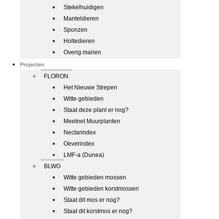
Stekelhuidigen
Manteldieren
Sponzen
Holtedieren
Overig marien
Projecten
FLORON
Het Nieuwe Strepen
Witte gebieden
Staat deze plant er nog?
Meetnet Muurplanten
Nectarindex
Oeverindex
LMF-a (Dunea)
BLWG
Witte gebieden mossen
Witte gebieden korstmossen
Staat dit mos er nog?
Staat dit korstmos er nog?