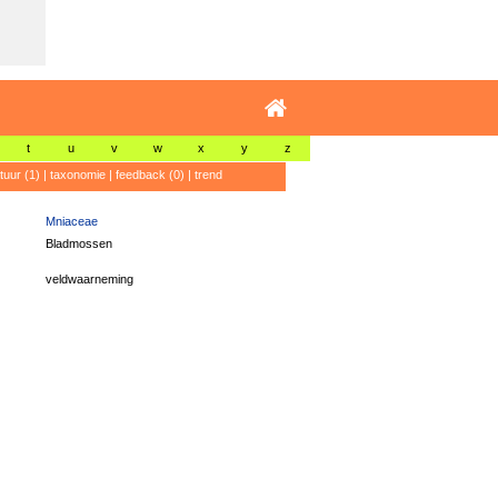
t
u
v
w
x
y
z
atuur (1)
|
taxonomie
|
feedback (0)
|
trend
Mniaceae
Bladmossen
veldwaarneming