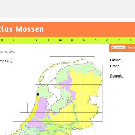
tlas Mossen
h
i
j
k
l
m
n
o
p
q
r
s
algemeen
|
liter
dium
Sw.
Familie:
mos (G)
Groep:
Controle: