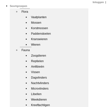
Inloggen
|
Soortgroepen
Flora
Vaatplanten
Mossen
Korstmossen
Paddenstoelen
Kranswieren
Wieren
Fauna
Zoogdieren
Reptielen
Amfibieën
Vissen
Dagvlinders
Nachtvlinders
Microvlinders
Libellen
Weekdieren
Kreeftachtigen