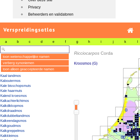
Over deze site
Privacy
Beheerders en validatoren
Verspreidingsatlas
a
b
c
d
e
f
g
h
i
j
k
l
Ricciocarpos
Corda
toon wetenschappelijke namen
verberg synoniemen
Kroosmos (G)
toon alleen geaccepteerde namen
Kaal tandmos
Kaboutermos
Kale bisschopsmuts
Kale haarmuts
Kalend kroesmos
Kalkachterlichtmos
Kalkdikkopmos
Kalkdraadmos
Kalkdubbeltandmos
Kalkeendagsmos
Kalkgoudmos
Kalkgreppelmos
Kalkkleimos