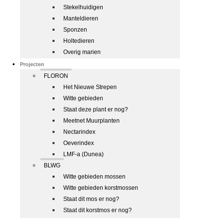
Stekelhuidigen
Manteldieren
Sponzen
Holtedieren
Overig marien
Projecten
FLORON
Het Nieuwe Strepen
Witte gebieden
Staat deze plant er nog?
Meetnet Muurplanten
Nectarindex
Oeverindex
LMF-a (Dunea)
BLWG
Witte gebieden mossen
Witte gebieden korstmossen
Staat dit mos er nog?
Staat dit korstmos er nog?