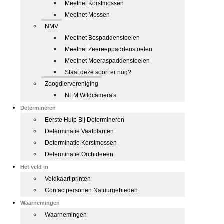
Meetnet Korstmossen
Meetnet Mossen
NMV
Meetnet Bospaddenstoelen
Meetnet Zeereeppaddenstoelen
Meetnet Moeraspaddenstoelen
Staat deze soort er nog?
Zoogdiervereniging
NEM Wildcamera's
Determineren
Eerste Hulp Bij Determineren
Determinatie Vaatplanten
Determinatie Korstmossen
Determinatie Orchideeën
Het veld in
Veldkaart printen
Contactpersonen Natuurgebieden
Waarnemingen
Waarnemingen