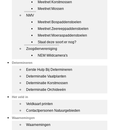
Meetnet Korstmossen
Meetnet Mossen
NMV
Meetnet Bospaddenstoelen
Meetnet Zeereeppaddenstoelen
Meetnet Moeraspaddenstoelen
Staat deze soort er nog?
Zoogdiervereniging
NEM Wildcamera's
Determineren
Eerste Hulp Bij Determineren
Determinatie Vaatplanten
Determinatie Korstmossen
Determinatie Orchideeën
Het veld in
Veldkaart printen
Contactpersonen Natuurgebieden
Waarnemingen
Waarnemingen