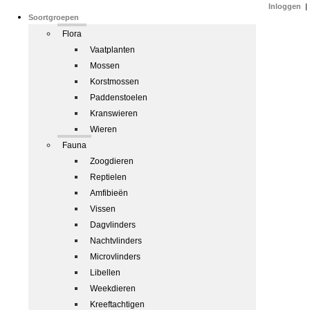
Inloggen
|
Soortgroepen
Flora
Vaatplanten
Mossen
Korstmossen
Paddenstoelen
Kranswieren
Wieren
Fauna
Zoogdieren
Reptielen
Amfibieën
Vissen
Dagvlinders
Nachtvlinders
Microvlinders
Libellen
Weekdieren
Kreeftachtigen