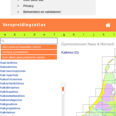
Over deze site
Privacy
Beheerders en validatoren
Verspreidingsatlas
a
b
c
d
e
f
g
h
i
j
k
l
Gymnostomum
Nees & Hornsch.
toon wetenschappelijke namen
verberg synoniemen
Kalkmos (G)
toon alleen geaccepteerde namen
Kaal tandmos
Kaboutermos
Kale bisschopsmuts
Kale haarmuts
Kalend kroesmos
Kalkachterlichtmos
Kalkdikkopmos
Kalkdraadmos
Kalkdubbeltandmos
Kalkeendagsmos
Kalkgoudmos
Kalkgreppelmos
Kalkkleimos