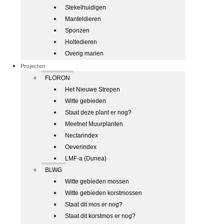
Stekelhuidigen
Manteldieren
Sponzen
Holtedieren
Overig marien
Projecten
FLORON
Het Nieuwe Strepen
Witte gebieden
Staat deze plant er nog?
Meetnet Muurplanten
Nectarindex
Oeverindex
LMF-a (Dunea)
BLWG
Witte gebieden mossen
Witte gebieden korstmossen
Staat dit mos er nog?
Staat dit korstmos er nog?