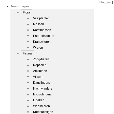
Inloggen
|
Soortgroepen
Flora
Vaatplanten
Mossen
Korstmossen
Paddenstoelen
Kranswieren
Wieren
Fauna
Zoogdieren
Reptielen
Amfibieën
Vissen
Dagvlinders
Nachtvlinders
Microvlinders
Libellen
Weekdieren
Kreeftachtigen