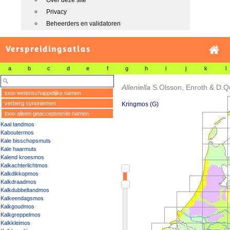
Over deze site
Privacy
Beheerders en validatoren
Verspreidingsatlas
a
b
c
d
e
f
g
h
i
j
k
l
Alleniella
S.Olsson, Enroth & D.Q
toon wetenschappelijke namen
verberg synoniemen
Kringmos (G)
toon alleen geaccepteerde namen
Kaal tandmos
Kaboutermos
Kale bisschopsmuts
Kale haarmuts
Kalend kroesmos
Kalkachterlichtmos
Kalkdikkopmos
Kalkdraadmos
Kalkdubbeltandmos
Kalkeendagsmos
Kalkgoudmos
Kalkgreppelmos
Kalkkleimos