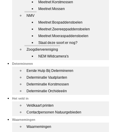
Meetnet Korstmossen
Meetnet Mossen
NMV
Meetnet Bospaddenstoelen
Meetnet Zeereeppaddenstoelen
Meetnet Moeraspaddenstoelen
Staat deze soort er nog?
Zoogdiervereniging
NEM Wildcamera's
Determineren
Eerste Hulp Bij Determineren
Determinatie Vaatplanten
Determinatie Korstmossen
Determinatie Orchideeën
Het veld in
Veldkaart printen
Contactpersonen Natuurgebieden
Waarnemingen
Waarnemingen