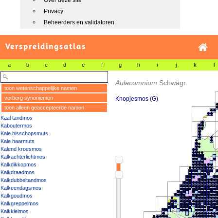
Over deze site
Privacy
Beheerders en validatoren
Verspreidingsatlas
a
b
c
d
e
f
g
h
i
j
k
l
Aulacomnium
Schwägr.
toon wetenschappelijke namen
verberg synoniemen
Knopjesmos (G)
toon alleen geaccepteerde namen
Kaal tandmos
Kaboutermos
Kale bisschopsmuts
Kale haarmuts
Kalend kroesmos
Kalkachterlichtmos
Kalkdikkopmos
Kalkdraadmos
Kalkdubbeltandmos
Kalkeendagsmos
Kalkgoudmos
Kalkgreppelmos
Kalkkleimos