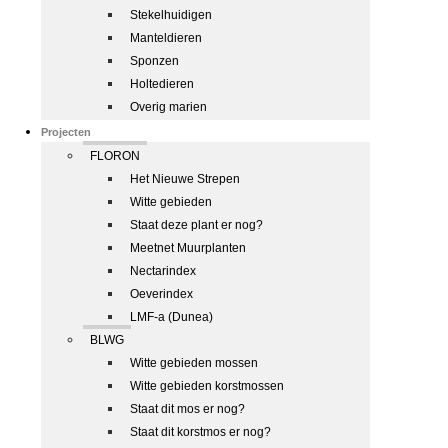
Stekelhuidigen
Manteldieren
Sponzen
Holtedieren
Overig marien
Projecten
FLORON
Het Nieuwe Strepen
Witte gebieden
Staat deze plant er nog?
Meetnet Muurplanten
Nectarindex
Oeverindex
LMF-a (Dunea)
BLWG
Witte gebieden mossen
Witte gebieden korstmossen
Staat dit mos er nog?
Staat dit korstmos er nog?