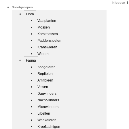
Inloggen
|
Soortgroepen
Flora
Vaatplanten
Mossen
Korstmossen
Paddenstoelen
Kranswieren
Wieren
Fauna
Zoogdieren
Reptielen
Amfibieën
Vissen
Dagvlinders
Nachtvlinders
Microvlinders
Libellen
Weekdieren
Kreeftachtigen