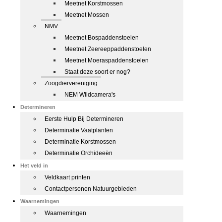
Meetnet Korstmossen
Meetnet Mossen
NMV
Meetnet Bospaddenstoelen
Meetnet Zeereeppaddenstoelen
Meetnet Moeraspaddenstoelen
Staat deze soort er nog?
Zoogdiervereniging
NEM Wildcamera's
Determineren
Eerste Hulp Bij Determineren
Determinatie Vaatplanten
Determinatie Korstmossen
Determinatie Orchideeën
Het veld in
Veldkaart printen
Contactpersonen Natuurgebieden
Waarnemingen
Waarnemingen