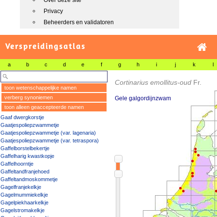
Over deze site
Privacy
Beheerders en validatoren
Verspreidingsatlas
a
b
c
d
e
f
g
h
i
j
k
l
Cortinarius emollitus-oud
Fr.
toon wetenschappelijke namen
verberg synoniemen
Gele galgordijnzwam
toon alleen geaccepteerde namen
Gaaf dwergkorstje
Gaatjespoliepzwammetje
Gaatjespoliepzwammetje (var. lagenaria)
Gaatjespoliepzwammetje (var. tetraspora)
Gaffelborstelbekertje
Gaffelharig kwastkopje
Gaffelhoorntje
Gaffeltandfranjehoed
Gaffeltandmoskommetje
Gagelfranjekelkje
Gagelmummiekelkje
Gagelpiekhaarkelkje
Gagelstromakelkje