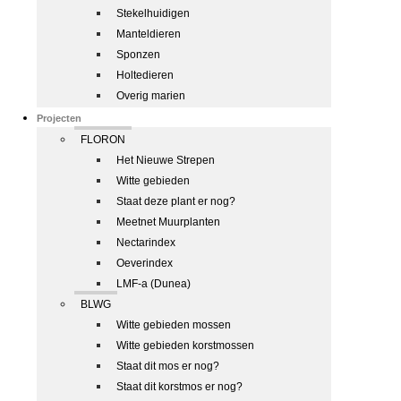
Stekelhuidigen
Manteldieren
Sponzen
Holtedieren
Overig marien
Projecten
FLORON
Het Nieuwe Strepen
Witte gebieden
Staat deze plant er nog?
Meetnet Muurplanten
Nectarindex
Oeverindex
LMF-a (Dunea)
BLWG
Witte gebieden mossen
Witte gebieden korstmossen
Staat dit mos er nog?
Staat dit korstmos er nog?