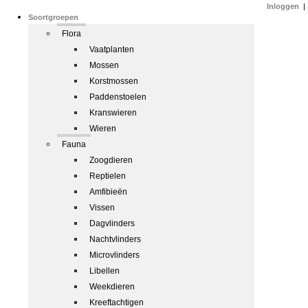
Inloggen
|
Soortgroepen
Flora
Vaatplanten
Mossen
Korstmossen
Paddenstoelen
Kranswieren
Wieren
Fauna
Zoogdieren
Reptielen
Amfibieën
Vissen
Dagvlinders
Nachtvlinders
Microvlinders
Libellen
Weekdieren
Kreeftachtigen