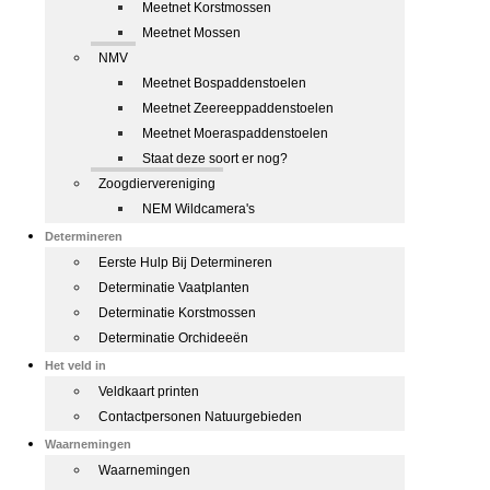
Meetnet Korstmossen
Meetnet Mossen
NMV
Meetnet Bospaddenstoelen
Meetnet Zeereeppaddenstoelen
Meetnet Moeraspaddenstoelen
Staat deze soort er nog?
Zoogdiervereniging
NEM Wildcamera's
Determineren
Eerste Hulp Bij Determineren
Determinatie Vaatplanten
Determinatie Korstmossen
Determinatie Orchideeën
Het veld in
Veldkaart printen
Contactpersonen Natuurgebieden
Waarnemingen
Waarnemingen