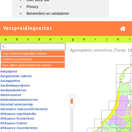
Over deze site
Privacy
Beheerders en validatoren
Verspreidingsatlas
a
b
c
d
e
f
g
h
i
j
k
l
Agonopterix oinochroa
(Turati, 1
toon wetenschappelijke namen
verberg synoniemen
toon alleen geaccepteerde namen
Aakpalpmot
Aangebrande valkmot
Aardappelmot
Aardbeiblaasmijnmot
Aardbeiwitvlekmot
Abeelvouwmot
Abelenbladsteelmineermot
Adventief wisteriamotje
Adventieve malvaceeÃ«nlichtmot
Afrikaanse anjerbladroller
Afrikaanse ficuslichtmot
Afrikaanse fruitmot
Afrikaanse reuzenlichtmot