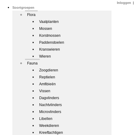
Inloggen
|
Soortgroepen
Flora
Vaatplanten
Mossen
Korstmossen
Paddenstoelen
Kranswieren
Wieren
Fauna
Zoogdieren
Reptielen
Amfibieën
Vissen
Dagvlinders
Nachtvlinders
Microvlinders
Libellen
Weekdieren
Kreeftachtigen