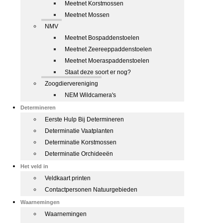
Meetnet Korstmossen
Meetnet Mossen
NMV
Meetnet Bospaddenstoelen
Meetnet Zeereeppaddenstoelen
Meetnet Moeraspaddenstoelen
Staat deze soort er nog?
Zoogdiervereniging
NEM Wildcamera's
Determineren
Eerste Hulp Bij Determineren
Determinatie Vaatplanten
Determinatie Korstmossen
Determinatie Orchideeën
Het veld in
Veldkaart printen
Contactpersonen Natuurgebieden
Waarnemingen
Waarnemingen