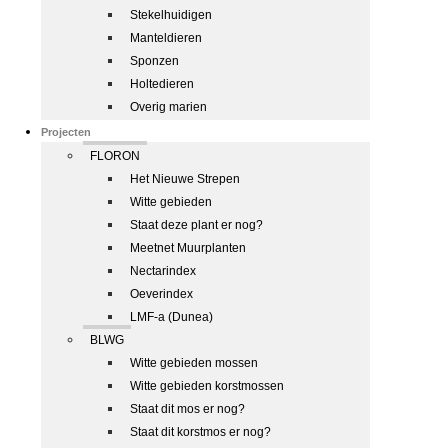
Stekelhuidigen
Manteldieren
Sponzen
Holtedieren
Overig marien
Projecten
FLORON
Het Nieuwe Strepen
Witte gebieden
Staat deze plant er nog?
Meetnet Muurplanten
Nectarindex
Oeverindex
LMF-a (Dunea)
BLWG
Witte gebieden mossen
Witte gebieden korstmossen
Staat dit mos er nog?
Staat dit korstmos er nog?