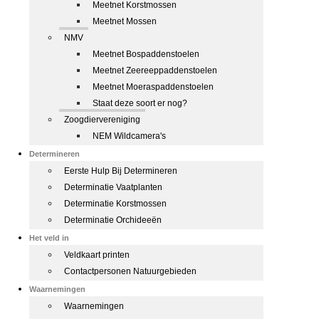
Meetnet Korstmossen
Meetnet Mossen
NMV
Meetnet Bospaddenstoelen
Meetnet Zeereeppaddenstoelen
Meetnet Moeraspaddenstoelen
Staat deze soort er nog?
Zoogdiervereniging
NEM Wildcamera's
Determineren
Eerste Hulp Bij Determineren
Determinatie Vaatplanten
Determinatie Korstmossen
Determinatie Orchideeën
Het veld in
Veldkaart printen
Contactpersonen Natuurgebieden
Waarnemingen
Waarnemingen