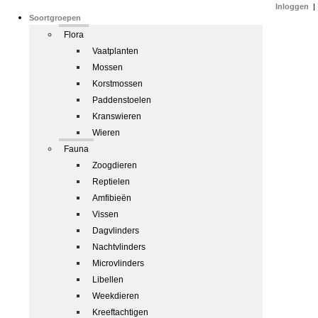
Inloggen
|
Soortgroepen
Flora
Vaatplanten
Mossen
Korstmossen
Paddenstoelen
Kranswieren
Wieren
Fauna
Zoogdieren
Reptielen
Amfibieën
Vissen
Dagvlinders
Nachtvlinders
Microvlinders
Libellen
Weekdieren
Kreeftachtigen