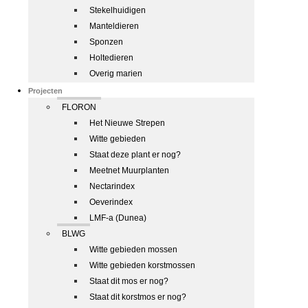
Stekelhuidigen
Manteldieren
Sponzen
Holtedieren
Overig marien
Projecten
FLORON
Het Nieuwe Strepen
Witte gebieden
Staat deze plant er nog?
Meetnet Muurplanten
Nectarindex
Oeverindex
LMF-a (Dunea)
BLWG
Witte gebieden mossen
Witte gebieden korstmossen
Staat dit mos er nog?
Staat dit korstmos er nog?