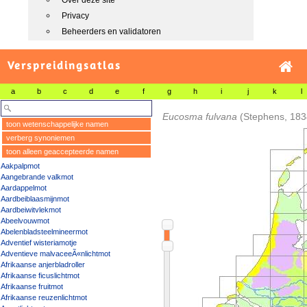
Over deze site
Privacy
Beheerders en validatoren
Verspreidingsatlas
a
b
c
d
e
f
g
h
i
j
k
l
Eucosma fulvana
(Stephens, 183
toon wetenschappelijke namen
verberg synoniemen
toon alleen geaccepteerde namen
Aakpalpmot
Aangebrande valkmot
Aardappelmot
Aardbeiblaasmijnmot
Aardbeiwitvlekmot
Abeelvouwmot
Abelenbladsteelmineermot
Adventief wisteriamotje
Adventieve malvaceeÃ«nlichtmot
Afrikaanse anjerbladroller
Afrikaanse ficuslichtmot
Afrikaanse fruitmot
Afrikaanse reuzenlichtmot