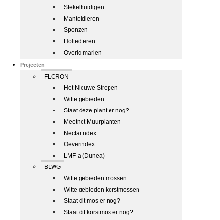
Stekelhuidigen
Manteldieren
Sponzen
Holtedieren
Overig marien
Projecten
FLORON
Het Nieuwe Strepen
Witte gebieden
Staat deze plant er nog?
Meetnet Muurplanten
Nectarindex
Oeverindex
LMF-a (Dunea)
BLWG
Witte gebieden mossen
Witte gebieden korstmossen
Staat dit mos er nog?
Staat dit korstmos er nog?