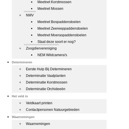
Meetnet Korstmossen
Meetnet Mossen
NMV
Meetnet Bospaddenstoelen
Meetnet Zeereeppaddenstoelen
Meetnet Moeraspaddenstoelen
Staat deze soort er nog?
Zoogdiervereniging
NEM Wildcamera's
Determineren
Eerste Hulp Bij Determineren
Determinatie Vaatplanten
Determinatie Korstmossen
Determinatie Orchideeën
Het veld in
Veldkaart printen
Contactpersonen Natuurgebieden
Waarnemingen
Waarnemingen