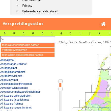
Over deze site
Privacy
Beheerders en validatoren
Verspreidingsatlas
a
b
c
d
e
f
g
h
i
j
k
l
Platyptilia farfarellus
(Zeller, 1867
toon wetenschappelijke namen
verberg synoniemen
toon alleen geaccepteerde namen
Aakpalpmot
Aangebrande valkmot
Aardappelmot
Aardbeiblaasmijnmot
Aardbeiwitvlekmot
Abeelvouwmot
Abelenbladsteelmineermot
Adventief wisteriamotje
Adventieve malvaceeÃ«nlichtmot
Afrikaanse anjerbladroller
Afrikaanse ficuslichtmot
Afrikaanse fruitmot
Afrikaanse reuzenlichtmot