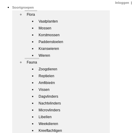
Inloggen
|
Soortgroepen
Flora
Vaatplanten
Mossen
Korstmossen
Paddenstoelen
Kranswieren
Wieren
Fauna
Zoogdieren
Reptielen
Amfibieën
Vissen
Dagvlinders
Nachtvlinders
Microvlinders
Libellen
Weekdieren
Kreeftachtigen