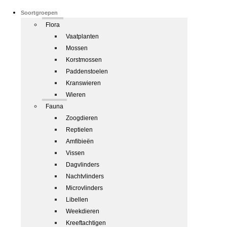
Soortgroepen
Flora
Vaatplanten
Mossen
Korstmossen
Paddenstoelen
Kranswieren
Wieren
Fauna
Zoogdieren
Reptielen
Amfibieën
Vissen
Dagvlinders
Nachtvlinders
Microvlinders
Libellen
Weekdieren
Kreeftachtigen