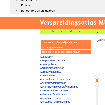
Over deze site
Privacy
Beheerders en validatoren
Verspreidingsatlas M
a
b
c
d
e
f
g
Symmo
toon wetenschappelijke namen
verberg synoniemen
toon alleen geaccepteerde namen
Aakpalpmot
Aangebrande valkmot
Aardappelmot
Aardbeiblaasmijnmot
Aardbeiwitvlekmot
Abeelvouwmot
Abelenbladsteelmineermot
Adventief wisteriamotje
Adventieve malvaceeÃ«nlichtmot
Afrikaanse anjerbladroller
Afrikaanse ficuslichtmot
Afrikaanse fruitmot
Afrikaanse reuzenlichtmot