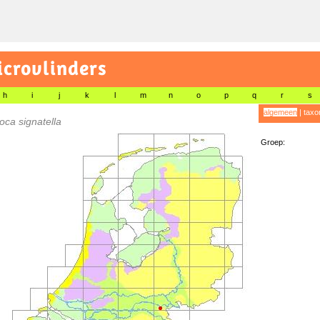
icrovlinders
h
i
j
k
l
m
n
o
p
q
r
s
algemeen
|
taxo
ca signatella
Groep: