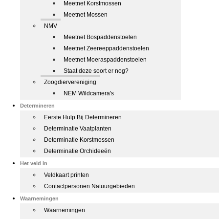
Meetnet Korstmossen
Meetnet Mossen
NMV
Meetnet Bospaddenstoelen
Meetnet Zeereeppaddenstoelen
Meetnet Moeraspaddenstoelen
Staat deze soort er nog?
Zoogdiervereniging
NEM Wildcamera's
Determineren
Eerste Hulp Bij Determineren
Determinatie Vaatplanten
Determinatie Korstmossen
Determinatie Orchideeën
Het veld in
Veldkaart printen
Contactpersonen Natuurgebieden
Waarnemingen
Waarnemingen