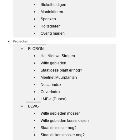
Stekelhuidigen
Manteldieren
Sponzen
Holtedieren
Overig marien
Projecten
FLORON
Het Nieuwe Strepen
Witte gebieden
Staat deze plant er nog?
Meetnet Muurplanten
Nectarindex
Oeverindex
LMF-a (Dunea)
BLWG
Witte gebieden mossen
Witte gebieden korstmossen
Staat dit mos er nog?
Staat dit korstmos er nog?