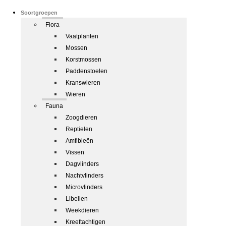
Soortgroepen
Flora
Vaatplanten
Mossen
Korstmossen
Paddenstoelen
Kranswieren
Wieren
Fauna
Zoogdieren
Reptielen
Amfibieën
Vissen
Dagvlinders
Nachtvlinders
Microvlinders
Libellen
Weekdieren
Kreeftachtigen