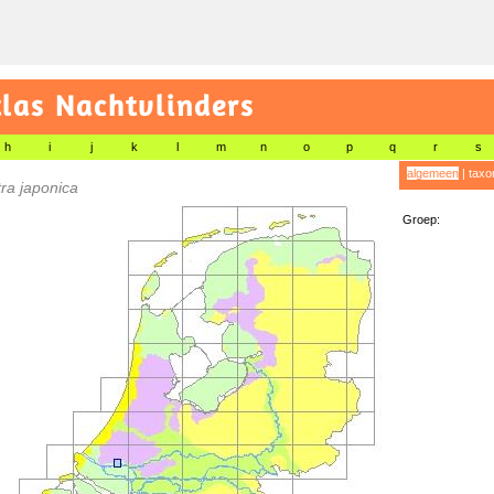
las Nachtvlinders
h
i
j
k
l
m
n
o
p
q
r
s
algemeen
|
taxo
ra japonica
Groep: