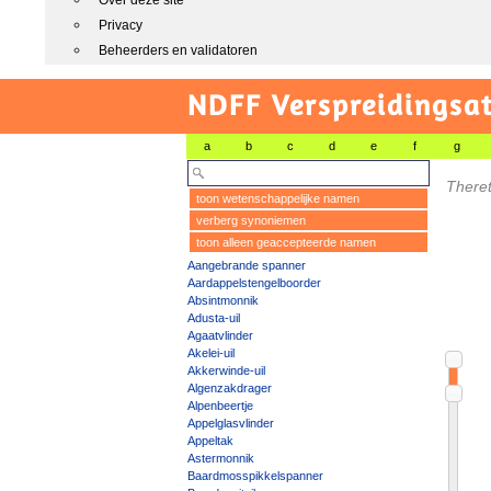
Over deze site
Privacy
Beheerders en validatoren
NDFF Verspreidingsat
a
b
c
d
e
f
g
Theret
toon wetenschappelijke namen
verberg synoniemen
toon alleen geaccepteerde namen
Aangebrande spanner
Aardappelstengelboorder
Absintmonnik
Adusta-uil
Agaatvlinder
Akelei-uil
Akkerwinde-uil
Algenzakdrager
Alpenbeertje
Appelglasvlinder
Appeltak
Astermonnik
Baardmosspikkelspanner