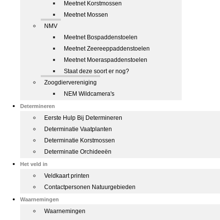
Meetnet Korstmossen
Meetnet Mossen
NMV
Meetnet Bospaddenstoelen
Meetnet Zeereeppaddenstoelen
Meetnet Moeraspaddenstoelen
Staat deze soort er nog?
Zoogdiervereniging
NEM Wildcamera's
Determineren
Eerste Hulp Bij Determineren
Determinatie Vaatplanten
Determinatie Korstmossen
Determinatie Orchideeën
Het veld in
Veldkaart printen
Contactpersonen Natuurgebieden
Waarnemingen
Waarnemingen