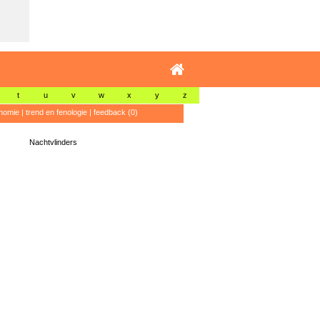
t
u
v
w
x
y
z
nomie
|
trend en fenologie
|
feedback (0)
Nachtvlinders