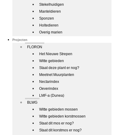
Stekelhuidigen
Manteldieren
Sponzen
Holtedieren
Overig marien
Projecten
FLORON
Het Nieuwe Strepen
Witte gebieden
Staat deze plant er nog?
Meetnet Muurplanten
Nectarindex
Oeverindex
LMF-a (Dunea)
BLWG
Witte gebieden mossen
Witte gebieden korstmossen
Staat dit mos er nog?
Staat dit korstmos er nog?