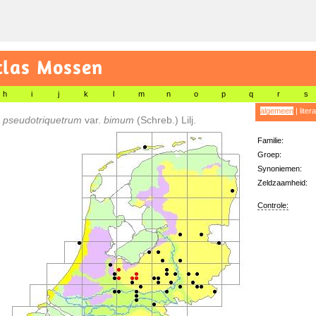
tlas Mossen
h
i
j
k
l
m
n
o
p
q
r
s
algemeen
|
liter
 pseudotriquetrum
var.
bimum
(Schreb.) Lilj.
Familie:
Groep:
Synoniemen:
Zeldzaamheid:
Controle: