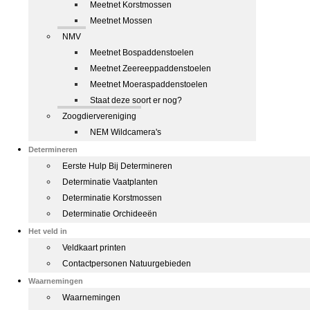
Meetnet Korstmossen
Meetnet Mossen
NMV
Meetnet Bospaddenstoelen
Meetnet Zeereeppaddenstoelen
Meetnet Moeraspaddenstoelen
Staat deze soort er nog?
Zoogdiervereniging
NEM Wildcamera's
Determineren
Eerste Hulp Bij Determineren
Determinatie Vaatplanten
Determinatie Korstmossen
Determinatie Orchideeën
Het veld in
Veldkaart printen
Contactpersonen Natuurgebieden
Waarnemingen
Waarnemingen