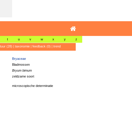
t
u
v
w
x
y
z
atuur (28)
|
taxonomie
|
feedback (0)
|
trend
Bryaceae
Bladmossen
Bryum bimum
zeldzame soort
microscopische determinatie