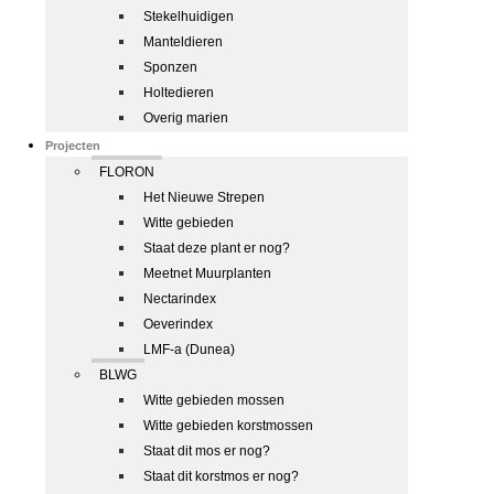
Stekelhuidigen
Manteldieren
Sponzen
Holtedieren
Overig marien
Projecten
FLORON
Het Nieuwe Strepen
Witte gebieden
Staat deze plant er nog?
Meetnet Muurplanten
Nectarindex
Oeverindex
LMF-a (Dunea)
BLWG
Witte gebieden mossen
Witte gebieden korstmossen
Staat dit mos er nog?
Staat dit korstmos er nog?