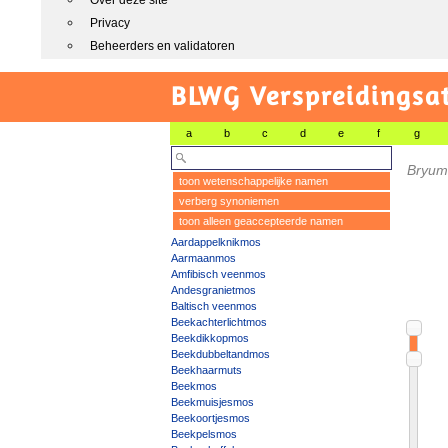
Over deze site
Privacy
Beheerders en validatoren
BLWG Verspreidingsa
a
b
c
d
e
f
g
Bryum
toon wetenschappelijke namen
verberg synoniemen
toon alleen geaccepteerde namen
Aardappelknikmos
Aarmaanmos
Amfibisch veenmos
Andesgranietmos
Baltisch veenmos
Beekachterlichtmos
Beekdikkopmos
Beekdubbeltandmos
Beekhaarmuts
Beekmos
Beekmuisjesmos
Beekoortjesmos
Beekpelsmos