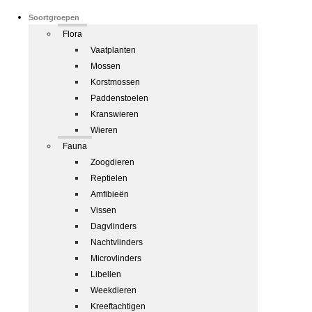
Soortgroepen
Flora
Vaatplanten
Mossen
Korstmossen
Paddenstoelen
Kranswieren
Wieren
Fauna
Zoogdieren
Reptielen
Amfibieën
Vissen
Dagvlinders
Nachtvlinders
Microvlinders
Libellen
Weekdieren
Kreeftachtigen