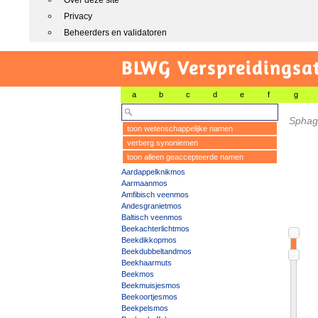
Over deze site
Privacy
Beheerders en validatoren
BLWG Verspreidingsa
a
b
c
d
e
f
g
Sphagn
toon wetenschappelijke namen
verberg synoniemen
toon alleen geaccepteerde namen
Aardappelknikmos
Aarmaanmos
Amfibisch veenmos
Andesgranietmos
Baltisch veenmos
Beekachterlichtmos
Beekdikkopmos
Beekdubbeltandmos
Beekhaarmuts
Beekmos
Beekmuisjesmos
Beekoortjesmos
Beekpelsmos