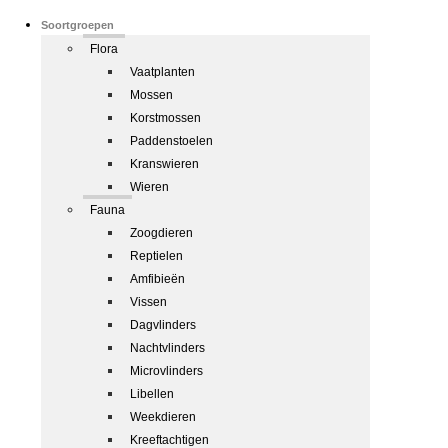
Soortgroepen
Flora
Vaatplanten
Mossen
Korstmossen
Paddenstoelen
Kranswieren
Wieren
Fauna
Zoogdieren
Reptielen
Amfibieën
Vissen
Dagvlinders
Nachtvlinders
Microvlinders
Libellen
Weekdieren
Kreeftachtigen