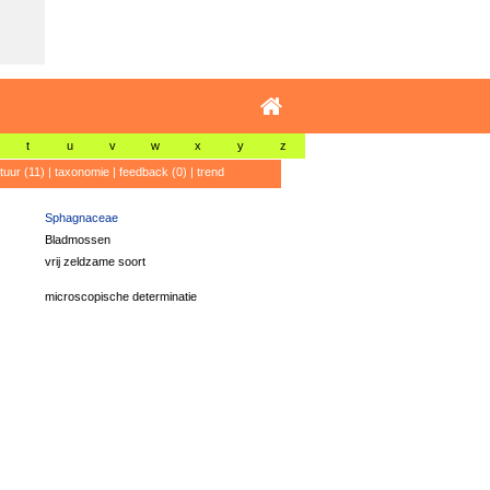
t
u
v
w
x
y
z
atuur (11)
|
taxonomie
|
feedback (0)
|
trend
Sphagnaceae
Bladmossen
vrij zeldzame soort
microscopische determinatie