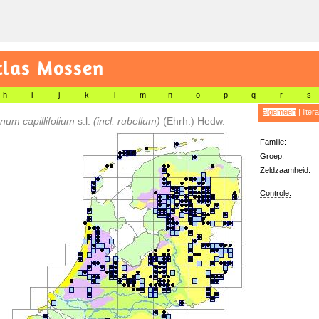
tlas Mossen
h
i
j
k
l
m
n
o
p
q
r
s
algemeen
|
liter
um capillifolium
s.l.
(incl. rubellum)
(Ehrh.) Hedw.
Familie:
Groep:
Zeldzaamheid:
Controle: