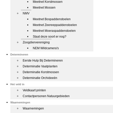
Meetnet Korstmossen
Meetnet Mossen
NMV
Meetnet Bospaddenstoelen
Meetnet Zeereeppaddenstoelen
Meetnet Moeraspaddenstoelen
Staat deze soort er nog?
Zoogdiervereniging
NEM Wildcamera's
Determineren
Eerste Hulp Bij Determineren
Determinatie Vaatplanten
Determinatie Korstmossen
Determinatie Orchideeën
Het veld in
Veldkaart printen
Contactpersonen Natuurgebieden
Waarnemingen
Waarnemingen