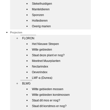
Stekelhuidigen
Manteldieren
Sponzen
Holtedieren
Overig marien
Projecten
FLORON
Het Nieuwe Strepen
Witte gebieden
Staat deze plant er nog?
Meetnet Muurplanten
Nectarindex
Oeverindex
LMF-a (Dunea)
BLWG
Witte gebieden mossen
Witte gebieden korstmossen
Staat dit mos er nog?
Staat dit korstmos er nog?