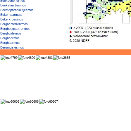
Beekschoffelmos
Beekstaartjesmos
Beemdparapluutjesmos
Bekerhaarmuts
Bekerkroesmos
Bergachterlichtmos
Bergboogsterrenmos
Bergbuidelmos
Berghaarmos
Berghaarmuts
Bergmuisjesmos
Bergpluisjesmos
Bezemmos
Blauw boomvorkje
Blauw buidelmos
Blauw landvorkje
Bleek boomvorkje
Bleek dikkopmos
Bleek peermos
Blokkronkelbladmos
Bochelbuidelmos
Boeghaartandmos
Bokaalachterlichtmos
Bokaalwintermos
Bol gladkelkje
Bol knikkertjesmos
Bol knopmos
Bolletjespeermos