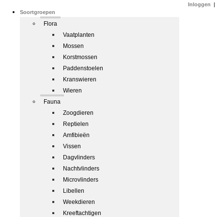
Inloggen
|
Soortgroepen
Flora
Vaatplanten
Mossen
Korstmossen
Paddenstoelen
Kranswieren
Wieren
Fauna
Zoogdieren
Reptielen
Amfibieën
Vissen
Dagvlinders
Nachtvlinders
Microvlinders
Libellen
Weekdieren
Kreeftachtigen