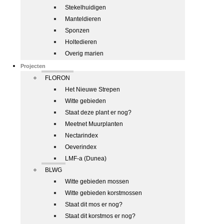
Stekelhuidigen
Manteldieren
Sponzen
Holtedieren
Overig marien
Projecten
FLORON
Het Nieuwe Strepen
Witte gebieden
Staat deze plant er nog?
Meetnet Muurplanten
Nectarindex
Oeverindex
LMF-a (Dunea)
BLWG
Witte gebieden mossen
Witte gebieden korstmossen
Staat dit mos er nog?
Staat dit korstmos er nog?