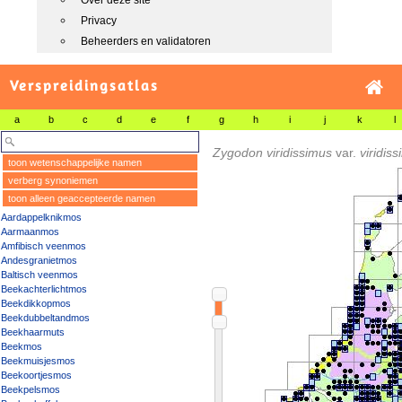
Over deze site
Privacy
Beheerders en validatoren
Verspreidingsatlas
a
b
c
d
e
f
g
h
i
j
k
l
Zygodon viridissimus
var.
viridis
toon wetenschappelijke namen
verberg synoniemen
toon alleen geaccepteerde namen
Aardappelknikmos
Aarmaanmos
Amfibisch veenmos
Andesgranietmos
Baltisch veenmos
Beekachterlichtmos
Beekdikkopmos
Beekdubbeltandmos
Beekhaarmuts
Beekmos
Beekmuisjesmos
Beekoortjesmos
Beekpelsmos