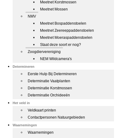
Meetnet Korstmossen
Meetnet Mossen
NMV
Meetnet Bospaddenstoelen
Meetnet Zeereeppaddenstoelen
Meetnet Moeraspaddenstoelen
Staat deze soort er nog?
Zoogdiervereniging
NEM Wildcamera's
Determineren
Eerste Hulp Bij Determineren
Determinatie Vaatplanten
Determinatie Korstmossen
Determinatie Orchideeën
Het veld in
Veldkaart printen
Contactpersonen Natuurgebieden
Waarnemingen
Waarnemingen