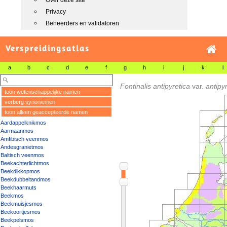
Over deze site
Privacy
Beheerders en validatoren
Verspreidingsatlas
a
b
c
d
e
f
g
h
i
j
k
l
Fontinalis antipyretica
var.
antipyr
toon wetenschappelijke namen
verberg synoniemen
toon alleen geaccepteerde namen
Aardappelknikmos
Aarmaanmos
Amfibisch veenmos
Andesgranietmos
Baltisch veenmos
Beekachterlichtmos
Beekdikkopmos
Beekdubbeltandmos
Beekhaarmuts
Beekmos
Beekmuisjesmos
Beekoortjesmos
Beekpelsmos