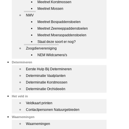
Meetnet Korstmossen
Meetnet Mossen
NMV
Meetnet Bospaddenstoelen
Meetnet Zeereeppaddenstoelen
Meetnet Moeraspaddenstoelen
Staat deze soort er nog?
Zoogdiervereniging
NEM Wildcamera's
Determineren
Eerste Hulp Bij Determineren
Determinatie Vaatplanten
Determinatie Korstmossen
Determinatie Orchideeën
Het veld in
Veldkaart printen
Contactpersonen Natuurgebieden
Waarnemingen
Waarnemingen