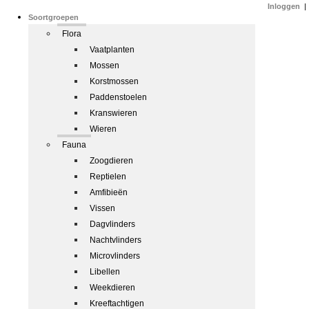
Inloggen
|
Soortgroepen
Flora
Vaatplanten
Mossen
Korstmossen
Paddenstoelen
Kranswieren
Wieren
Fauna
Zoogdieren
Reptielen
Amfibieën
Vissen
Dagvlinders
Nachtvlinders
Microvlinders
Libellen
Weekdieren
Kreeftachtigen