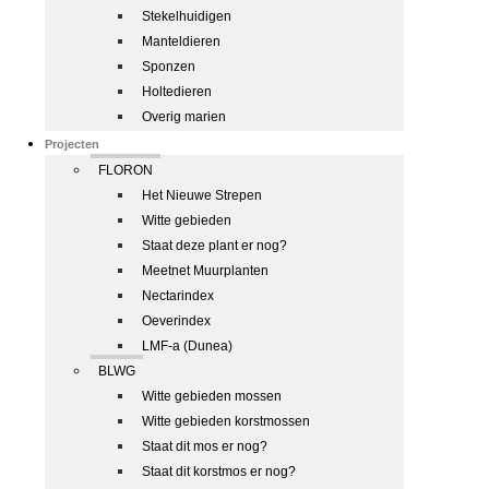
Stekelhuidigen
Manteldieren
Sponzen
Holtedieren
Overig marien
Projecten
FLORON
Het Nieuwe Strepen
Witte gebieden
Staat deze plant er nog?
Meetnet Muurplanten
Nectarindex
Oeverindex
LMF-a (Dunea)
BLWG
Witte gebieden mossen
Witte gebieden korstmossen
Staat dit mos er nog?
Staat dit korstmos er nog?