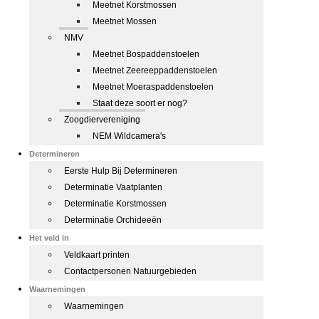
Meetnet Korstmossen
Meetnet Mossen
NMV
Meetnet Bospaddenstoelen
Meetnet Zeereeppaddenstoelen
Meetnet Moeraspaddenstoelen
Staat deze soort er nog?
Zoogdiervereniging
NEM Wildcamera's
Determineren
Eerste Hulp Bij Determineren
Determinatie Vaatplanten
Determinatie Korstmossen
Determinatie Orchideeën
Het veld in
Veldkaart printen
Contactpersonen Natuurgebieden
Waarnemingen
Waarnemingen