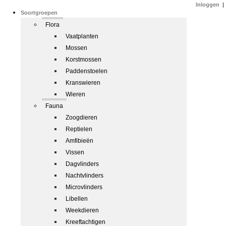
Inloggen
|
Soortgroepen
Flora
Vaatplanten
Mossen
Korstmossen
Paddenstoelen
Kranswieren
Wieren
Fauna
Zoogdieren
Reptielen
Amfibieën
Vissen
Dagvlinders
Nachtvlinders
Microvlinders
Libellen
Weekdieren
Kreeftachtigen