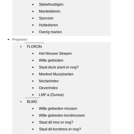
Stekelhuidigen
Manteldieren
Sponzen
Holtedieren
Overig marien
Projecten
FLORON
Het Nieuwe Strepen
Witte gebieden
Staat deze plant er nog?
Meetnet Muurplanten
Nectarindex
Oeverindex
LMF-a (Dunea)
BLWG
Witte gebieden mossen
Witte gebieden korstmossen
Staat dit mos er nog?
Staat dit korstmos er nog?