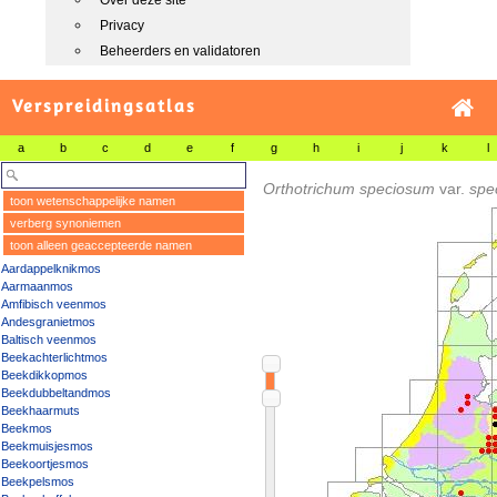
Over deze site
Privacy
Beheerders en validatoren
Verspreidingsatlas
a
b
c
d
e
f
g
h
i
j
k
l
Orthotrichum speciosum
var.
spe
toon wetenschappelijke namen
verberg synoniemen
toon alleen geaccepteerde namen
Aardappelknikmos
Aarmaanmos
Amfibisch veenmos
Andesgranietmos
Baltisch veenmos
Beekachterlichtmos
Beekdikkopmos
Beekdubbeltandmos
Beekhaarmuts
Beekmos
Beekmuisjesmos
Beekoortjesmos
Beekpelsmos