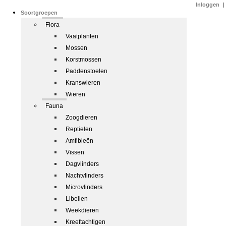
Inloggen
|
Soortgroepen
Flora
Vaatplanten
Mossen
Korstmossen
Paddenstoelen
Kranswieren
Wieren
Fauna
Zoogdieren
Reptielen
Amfibieën
Vissen
Dagvlinders
Nachtvlinders
Microvlinders
Libellen
Weekdieren
Kreeftachtigen