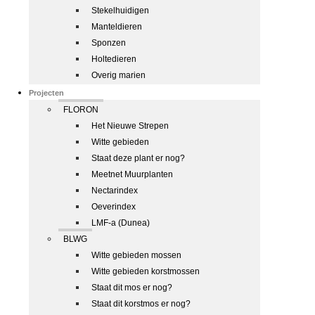
Stekelhuidigen
Manteldieren
Sponzen
Holtedieren
Overig marien
Projecten
FLORON
Het Nieuwe Strepen
Witte gebieden
Staat deze plant er nog?
Meetnet Muurplanten
Nectarindex
Oeverindex
LMF-a (Dunea)
BLWG
Witte gebieden mossen
Witte gebieden korstmossen
Staat dit mos er nog?
Staat dit korstmos er nog?