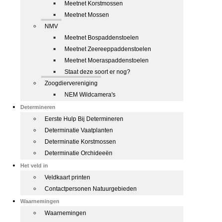
Meetnet Korstmossen
Meetnet Mossen
NMV
Meetnet Bospaddenstoelen
Meetnet Zeereeppaddenstoelen
Meetnet Moeraspaddenstoelen
Staat deze soort er nog?
Zoogdiervereniging
NEM Wildcamera's
Determineren
Eerste Hulp Bij Determineren
Determinatie Vaatplanten
Determinatie Korstmossen
Determinatie Orchideeën
Het veld in
Veldkaart printen
Contactpersonen Natuurgebieden
Waarnemingen
Waarnemingen