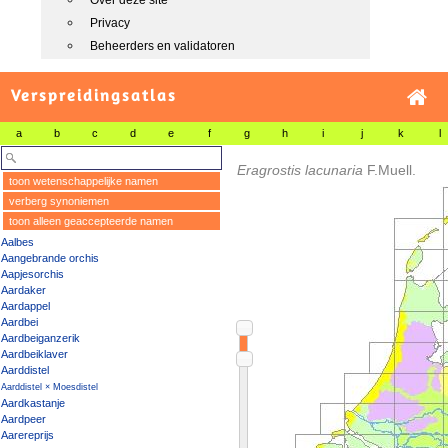
Over deze site
Privacy
Beheerders en validatoren
Verspreidingsatlas
a
b
c
d
e
f
g
h
i
j
k
l
Eragrostis lacunaria
F.Muell.
toon wetenschappelijke namen
verberg synoniemen
toon alleen geaccepteerde namen
Aalbes
Aangebrande orchis
Aapjesorchis
Aardaker
Aardappel
Aardbei
Aardbeiganzerik
Aardbeiklaver
Aarddistel
Aarddistel × Moesdistel
Aardkastanje
Aardpeer
Aarereprijs