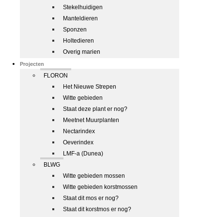
Stekelhuidigen
Manteldieren
Sponzen
Holtedieren
Overig marien
Projecten
FLORON
Het Nieuwe Strepen
Witte gebieden
Staat deze plant er nog?
Meetnet Muurplanten
Nectarindex
Oeverindex
LMF-a (Dunea)
BLWG
Witte gebieden mossen
Witte gebieden korstmossen
Staat dit mos er nog?
Staat dit korstmos er nog?