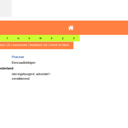
t
u
v
w
x
y
z
atuur (2)
|
taxonomie
|
feedback (0)
|
trend en bloei
Poaceae
Eenzaadlobbigen
ederland
niet-ingeburgerd: adventief /
verwilderend