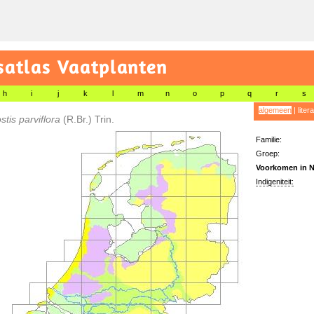
satlas Vaatplanten
h
i
j
k
l
m
n
o
p
q
r
s
algemeen
|
liter
stis parviflora
(R.Br.) Trin.
Familie:
Groep:
Voorkomen in N
Indigeniteit: