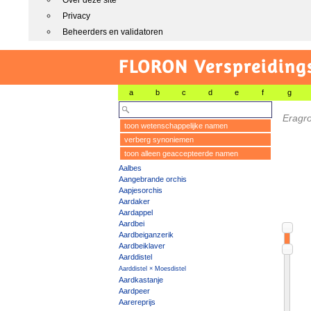
Over deze site
Privacy
Beheerders en validatoren
FLORON Verspreiding
a
b
c
d
e
f
g
Eragro
toon wetenschappelijke namen
verberg synoniemen
toon alleen geaccepteerde namen
Aalbes
Aangebrande orchis
Aapjesorchis
Aardaker
Aardappel
Aardbei
Aardbeiganzerik
Aardbeiklaver
Aarddistel
Aarddistel × Moesdistel
Aardkastanje
Aardpeer
Aarereprijs