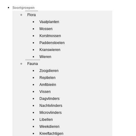
Soortgroepen
Flora
Vaatplanten
Mossen
Korstmossen
Paddenstoelen
Kranswieren
Wieren
Fauna
Zoogdieren
Reptielen
Amfibieën
Vissen
Dagvlinders
Nachtvlinders
Microvlinders
Libellen
Weekdieren
Kreeftachtigen