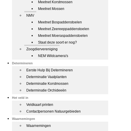
Meetnet Korstmossen
Meetnet Mossen
NMV
Meetnet Bospaddenstoelen
Meetnet Zeereeppaddenstoelen
Meetnet Moeraspaddenstoelen
Staat deze soort er nog?
Zoogdiervereniging
NEM Wildcamera's
Determineren
Eerste Hulp Bij Determineren
Determinatie Vaatplanten
Determinatie Korstmossen
Determinatie Orchideeën
Het veld in
Veldkaart printen
Contactpersonen Natuurgebieden
Waarnemingen
Waarnemingen