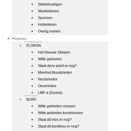
Stekelhuidigen
Manteldieren
Sponzen
Holtedieren
Overig marien
Projecten
FLORON
Het Nieuwe Strepen
Witte gebieden
Staat deze plant er nog?
Meetnet Muurplanten
Nectarindex
Oeverindex
LMF-a (Dunea)
BLWG
Witte gebieden mossen
Witte gebieden korstmossen
Staat dit mos er nog?
Staat dit korstmos er nog?