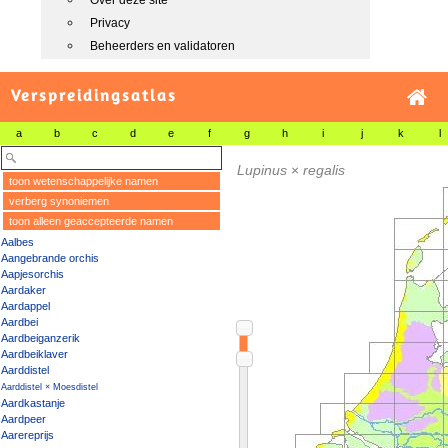
Over deze site
Privacy
Beheerders en validatoren
Verspreidingsatlas
a
b
c
d
e
f
g
h
i
j
k
l
Lupinus
×
regalis
toon wetenschappelijke namen
verberg synoniemen
toon alleen geaccepteerde namen
Aalbes
Aangebrande orchis
Aapjesorchis
Aardaker
Aardappel
Aardbei
Aardbeiganzerik
Aardbeiklaver
Aarddistel
Aarddistel × Moesdistel
Aardkastanje
Aardpeer
Aarereprijs