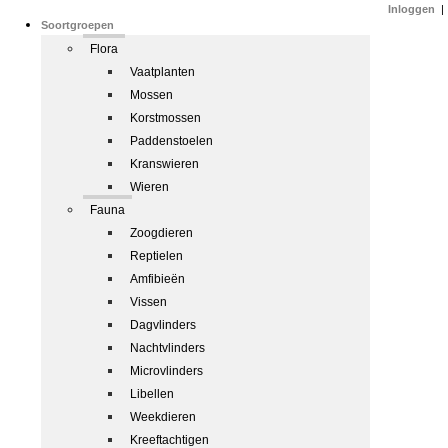
Inloggen
|
Soortgroepen
Flora
Vaatplanten
Mossen
Korstmossen
Paddenstoelen
Kranswieren
Wieren
Fauna
Zoogdieren
Reptielen
Amfibieën
Vissen
Dagvlinders
Nachtvlinders
Microvlinders
Libellen
Weekdieren
Kreeftachtigen